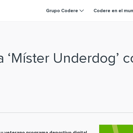
Grupo Codere
Codere en el mu
a ‘Míster Underdog’ 
u veterano programa deportivo digital,