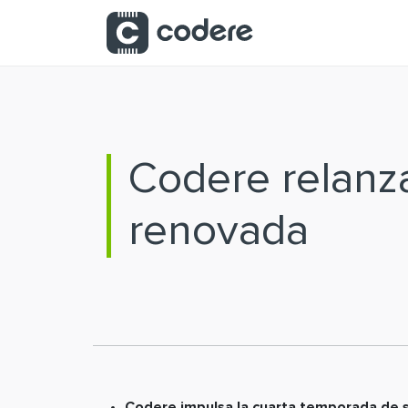
Saltar al contenido principal
Codere relanz
renovada
Codere impulsa la cuarta temporada de s