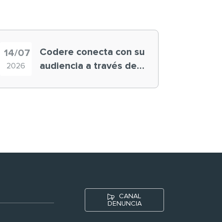
Codere conecta con su
14/07
audiencia a través de
2026
historias ‘muy
nuestras’
CANAL
DENUNCIA