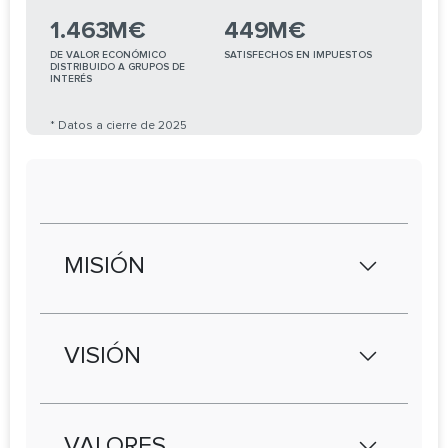
1.463
M€
449
M€
DE VALOR ECONÓMICO
SATISFECHOS EN IMPUESTOS
DISTRIBUIDO A GRUPOS DE
INTERÉS
* Datos a cierre de 2025
MISIÓN
Crear valor sostenible ofreciendo a nuestros
clientes experiencias de entretenimiento y
VISIÓN
juego responsables, emocionantes y
cercanas, con el mejor equipo y una operativa
Ser la compañía global líder en
íntegra y transparente.
entretenimiento y juego responsable,
VALORES