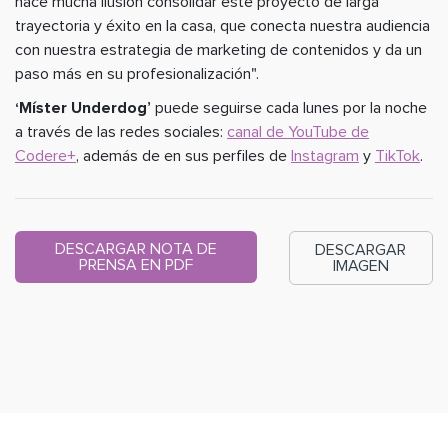
hace mucha ilusión consolidar este proyecto de larga
trayectoria y éxito en la casa, que conecta nuestra audiencia
con nuestra estrategia de marketing de contenidos y da un
paso más en su profesionalización".
‘Míster Underdog’
puede seguirse cada lunes por la noche
a través de las redes sociales:
canal de YouTube de
Codere+
, además de en sus perfiles de
Instagram
y
TikTok
.
DESCARGAR NOTA DE
DESCARGAR
PRENSA EN PDF
IMAGEN