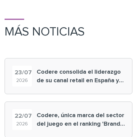
MÁS NOTICIAS
Codere consolida el liderazgo
23/07
de su canal retail en España y
2026
registra récord histórico en el
Mundial
Codere, única marca del sector
22/07
del juego en el ranking ‘Brand
2026
Finance España 2026’