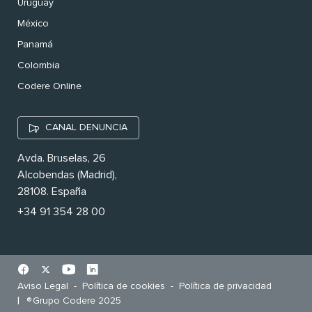
Uruguay
México
Panamá
Colombia
Codere Online
CANAL DENUNCIA
Avda. Bruselas, 26
Alcobendas (Madrid),
28108. España
+34 91 354 28 00
Aviso Legal
Política de cookies
Política de privacidad
Grupo Codere 2025