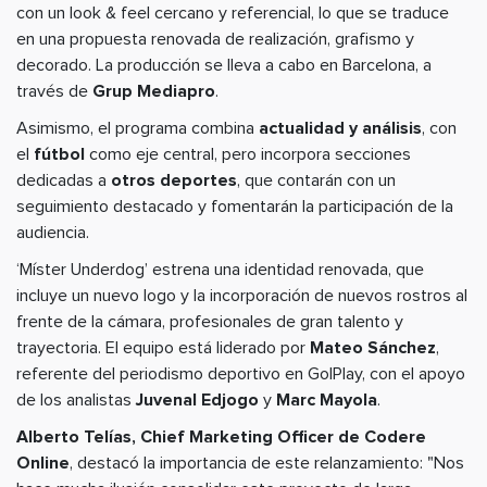
con un look & feel cercano y referencial, lo que se traduce
en una propuesta renovada de realización, grafismo y
decorado. La producción se lleva a cabo en Barcelona, a
través de
Grup Mediapro
.
Asimismo, el programa combina
actualidad y análisis
, con
el
fútbol
como eje central, pero incorpora secciones
dedicadas a
otros deportes
, que contarán con un
seguimiento destacado y fomentarán la participación de la
audiencia.
‘Míster Underdog’ estrena una identidad renovada, que
incluye un nuevo logo y la incorporación de nuevos rostros al
frente de la cámara, profesionales de gran talento y
trayectoria. El equipo está liderado por
Mateo Sánchez
,
referente del periodismo deportivo en GolPlay, con el apoyo
de los analistas
Juvenal Edjogo
y
Marc Mayola
.
Alberto Telías, Chief Marketing Officer de Codere
Online
, destacó la importancia de este relanzamiento: "Nos