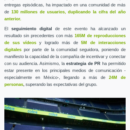
entregas episódicas, ha impactado en una comunidad de más
de
130 millones de usuarios, duplicando la cifra del año
anterior.
El
seguimiento digital
de este evento ha alcanzado un
resultado sin precedentes con más
165M de reproducciones
de sus vídeos
y logrado más de
5M de interacciones
digitales
por parte de la comunidad seguidora, poniendo de
manifiesto la capacidad de la compañía de incentivar y conectar
con su audiencia. Asimismo, la
estrategia de PR
ha permitido
estar presente en los principales medios de comunicación -
especialmente en México-, llegando a más de
24M de
personas
,
superando las expectativas del grupo.