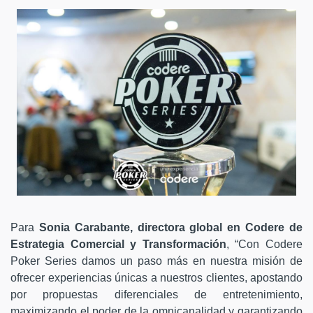
Para
Sonia Carabante, directora global en Codere de
Estrategia Comercial y Transformación
, “Con Codere
Poker Series damos un paso más en nuestra misión de
ofrecer experiencias únicas a nuestros clientes, apostando
por propuestas diferenciales de entretenimiento,
maximizando el poder de la omnicanalidad y garantizando