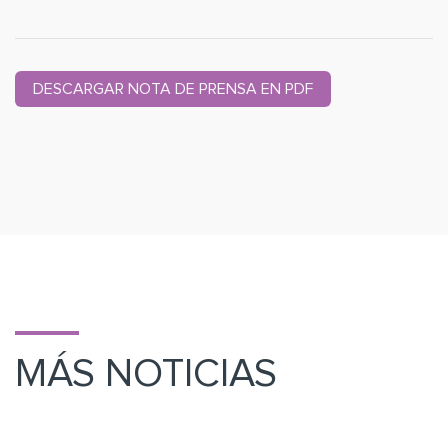
DESCARGAR NOTA DE PRENSA EN PDF
MÁS NOTICIAS