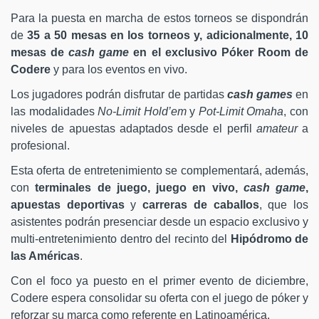
Para la puesta en marcha de estos torneos se dispondrán
de
35 a 50 mesas en los torneos y, adicionalmente, 10
mesas de
cash game
en el exclusivo Póker Room de
Codere
y para los eventos en vivo.
Los jugadores podrán disfrutar de partidas
cash games
en
las modalidades
No-Limit Hold’em
y
Pot-Limit Omaha
, con
niveles de apuestas adaptados desde el perfil
amateur
a
profesional.
Esta oferta de entretenimiento se complementará, además,
con
terminales de juego, juego en vivo,
cash game
,
apuestas deportivas
y
carreras de caballos
, que los
asistentes podrán presenciar desde un espacio exclusivo y
multi-entretenimiento dentro del recinto del
Hipódromo de
las Américas
.
Con el foco ya puesto en el primer evento de diciembre,
Codere espera consolidar su oferta con el juego de póker y
reforzar su marca como referente en Latinoamérica.