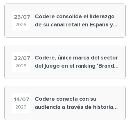
Codere consolida el liderazgo
23/07
de su canal retail en España y
2026
registra récord histórico en el
Mundial
Codere, única marca del sector
22/07
del juego en el ranking ‘Brand
2026
Finance España 2026’
Codere conecta con su
14/07
audiencia a través de historias
2026
‘muy nuestras’