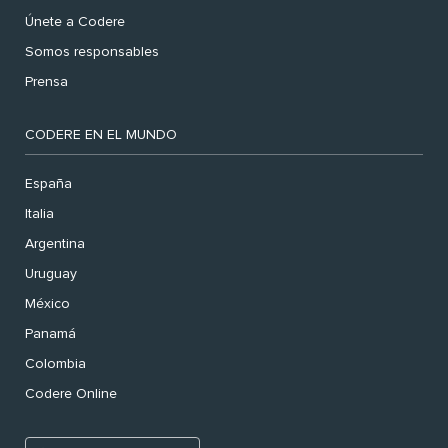
Únete a Codere
Somos responsables
Prensa
CODERE EN EL MUNDO
España
Italia
Argentina
Uruguay
México
Panamá
Colombia
Codere Online