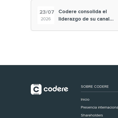
Codere consolida el
23/07
liderazgo de su canal
2026
retail en España y
registra récord
histórico en el Mundial
SOBRE CODERE
Inicio
Presencia internaciona
Shareholders