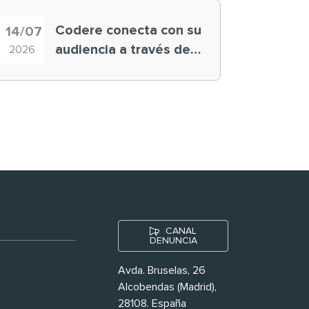
Codere conecta con su
14/07
audiencia a través de
2026
historias ‘muy
nuestras’
CANAL
DENUNCIA
Avda. Bruselas, 26
Alcobendas (Madrid),
28108. España