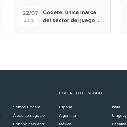
Codere, única marca
22/07
del sector del juego en
2026
el ranking ‘Brand
Finance España 2026’
CODERE EN EL MUNDO
Somos Codere
España
Italia
l
Áreas de negocio
Argentina
Uruguay
Bondholders and
México
Panamá