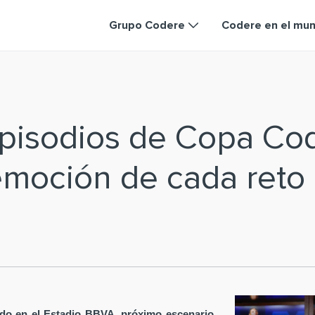
Grupo Codere
Codere en el mu
episodios de Copa Co
emoción de cada reto
do en el Estadio BBVA, próximo escenario