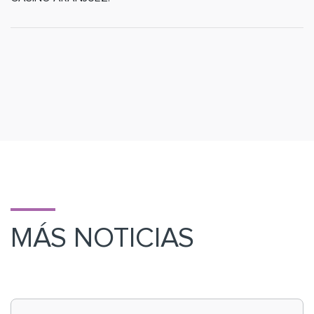
MÁS NOTICIAS