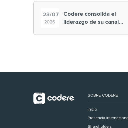
Codere consolida el
23/07
liderazgo de su canal
2026
retail en España y
registra récord
histórico en el Mundial
SOBRE CODERE
Inicio
Presencia internaciona
Shareholders