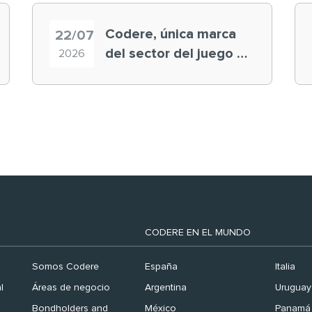
Codere, única marca
22/07
del sector del juego en
2026
el ranking ‘Brand
Finance España 2026’
CODERE EN EL MUNDO
Somos Codere
España
Italia
l
Áreas de negocio
Argentina
Uruguay
Bondholders and
México
Panamá