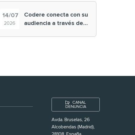
Codere conecta con su
14/07
audiencia a través de
2026
historias ‘muy
nuestras’
CANAL
DENUNCIA
Avda. Bruselas, 26
Alcobendas (Madrid),
28108. España