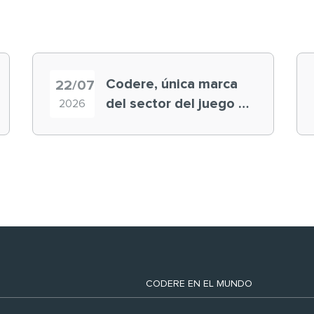
Codere, única marca
22/07
del sector del juego en
2026
el ranking ‘Brand
Finance España 2026’
CODERE EN EL MUNDO