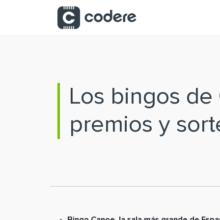
Skip to Main Content
Los bingos de
premios y sort
Bingo Canoe, la sala más grande de Españ