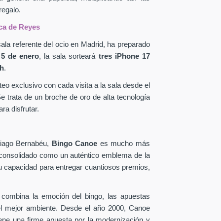
regalo.
ica de Reyes
ala referente del ocio en Madrid, ha preparado
l
5 de enero
, la sala sorteará
tres iPhone 17
2h
.
eo exclusivo con cada visita a la sala desde el
e trata de un broche de oro de alta tecnología
ra disfrutar.
ntiago Bernabéu,
Bingo Canoe
es mucho más
 consolidado como un auténtico emblema de la
su capacidad para entregar cuantiosos premios,
 combina la emoción del bingo, las apuestas
 el mejor ambiente. Desde el año 2000, Canoe
iene una firme apuesta por la modernización y