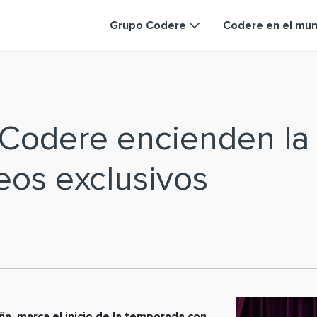
Grupo Codere
Codere en el mu
 Codere encienden la
eos exclusivos
a, marca el inicio de la temporada con