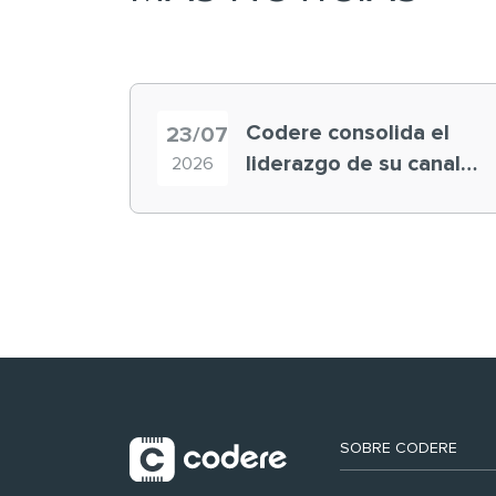
Codere consolida el
23/07
liderazgo de su canal
2026
retail en España y
registra récord
histórico en el Mundial
SOBRE CODERE