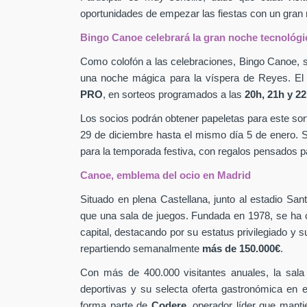
oportunidades de empezar las fiestas con un gran 
Bingo Canoe celebrará la gran noche tecnológ
Como colofón a las celebraciones, Bingo Canoe, s
una noche mágica para la víspera de Reyes. E
PRO
, en sorteos programados a las
20h, 21h y 2
Los socios podrán obtener papeletas para este sort
29 de diciembre hasta el mismo día 5 de enero. S
para la temporada festiva, con regalos pensados pa
Canoe, emblema del ocio en Madrid
Situado en plena Castellana, junto al estadio Sa
que una sala de juegos. Fundada en 1978, se ha
capital, destacando por su estatus privilegiado y 
repartiendo semanalmente
más de 150.000€
.
Con más de 400.000 visitantes anuales, la sala
deportivas y su selecta oferta gastronómica en
forma parte de
Codere
, operador líder que mant