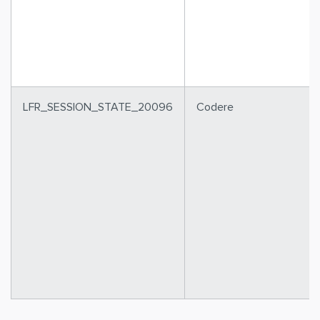
LFR_SESSION_STATE_20096
Codere