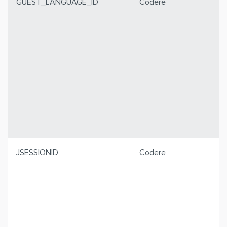
GUEST_LANGUAGE_ID
Codere
JSESSIONID
Codere