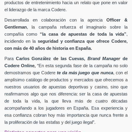
productos de entretenimiento hacia un relato que pone en valor
el liderazgo de la marca Codere.
Desarrollada en colaboración con la agencia
Officer &
Gentleman
, la campaña refuerza el imaginario sobre la
compañía como
“la casa de apuestas de toda la vida”
,
incidiendo en la
seguridad y confianza
que ofrece Codere,
con más de 40 años de historia en España.
Para
Carlos González de las Cuevas,
Brand Manager
de
Codere Online,
“En esta segunda fase de la campaña no solo
demostramos que Codere
te da más juego que nunca
, con el
amplísimo catálogo de productos y mercados que ofrecemos a
nuestros usuarios de apuestas deportivas y casino, sino que
reafirmamos algo que nos diferencia: ser la casa de apuestas
de toda la vida, la que lleva más de cuatro décadas
acompañando a los jugadores en España. Esa experiencia y
esa confianza cobran hoy más importancia que nunca frente a
la proliferación de las estafas y del juego ilegal”.