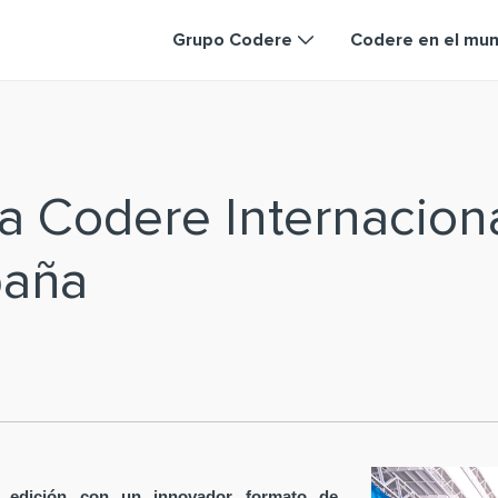
Grupo Codere
Codere en el mu
a Codere Internacion
paña
 edición con un innovador formato de