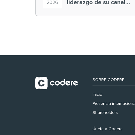
liderazgo de su canal
2026
retail en España y
registra récord
histórico en el Mundial
SOBRE CODERE
Inicio
Presencia internaciona
Shareholders
Únete a Codere