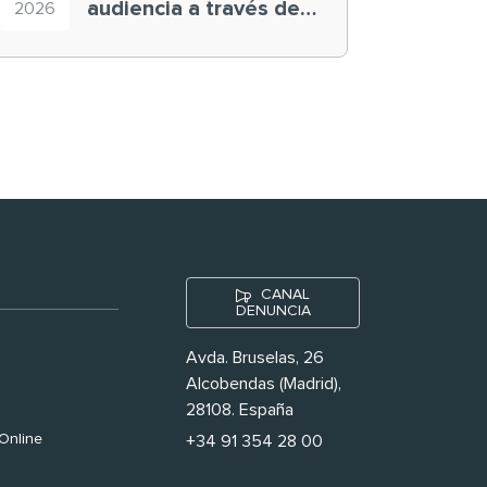
audiencia a través de
2026
historias ‘muy
nuestras’
CANAL
DENUNCIA
Avda. Bruselas, 26
Alcobendas (Madrid),
28108. España
Online
+34 91 354 28 00