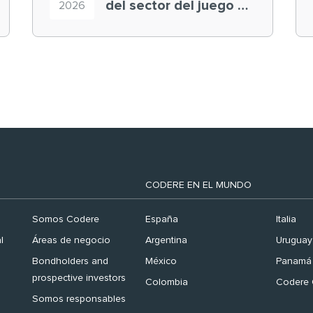
del sector del juego en
2026
el ranking ‘Brand
Finance España 2026’
CODERE EN EL MUNDO
Somos Codere
España
Italia
l
Áreas de negocio
Argentina
Uruguay
Bondholders and
México
Panamá
prospective investors
Colombia
Codere 
Somos responsables