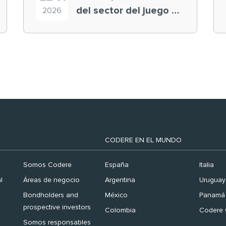
del sector del juego en
2026
el ranking ‘Brand
Finance España 2026’
CODERE EN EL MUNDO
Somos Codere
España
Italia
l
Áreas de negocio
Argentina
Uruguay
Bondholders and
México
Panamá
prospective investors
Colombia
Codere 
Somos responsables