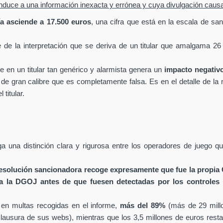
e induce a una información inexacta y errónea y cuya divulgación caus
a asciende a 17.500 euros
, una cifra que está en la escala de san
de la interpretación que se deriva de un titular que amalgama 26 
e en un titular tan genérico y alarmista genera un
impacto negativ
 gran calibre que es completamente falsa. Es en el detalle de la not
titular.
una distinción clara y rigurosa entre los operadores de juego 
resolución sancionadora recoge expresamente que fue la propia
 a la DGOJ antes de que fuesen detectadas por los controles 
 en multas recogidas en el informe,
más del 89%
(más de 29 mill
lausura de sus webs), mientras que los 3,5 millones de euros resta