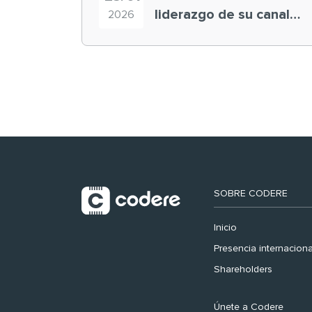
liderazgo de su canal
2026
retail en España y
registra récord
histórico en el Mundial
SOBRE CODERE
Inicio
Presencia internaciona
Shareholders
Únete a Codere