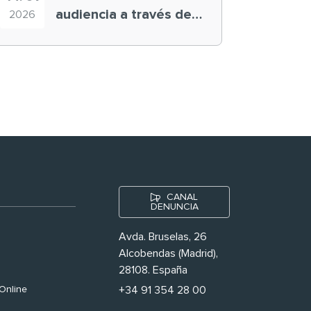
audiencia a través de
2026
historias ‘muy
nuestras’
CANAL
DENUNCIA
Avda. Bruselas, 26
Alcobendas (Madrid),
28108. España
Online
+34 91 354 28 00