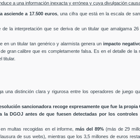
e induce a una información inexacta y errónea y cuya divulgación caus
a asciende a 17.500 euros
, una cifra que está en la escala de san
de la interpretación que se deriva de un titular que amalgama 26 
e en un titular tan genérico y alarmista genera un
impacto negativ
 gran calibre que es completamente falsa. Es en el detalle de la not
titular.
una distinción clara y rigurosa entre los operadores de juego 
resolución sancionadora recoge expresamente que fue la propia
 a la DGOJ antes de que fuesen detectadas por los controles 
 en multas recogidas en el informe,
más del 89%
(más de 29 mill
lausura de sus webs), mientras que los 3,5 millones de euros resta