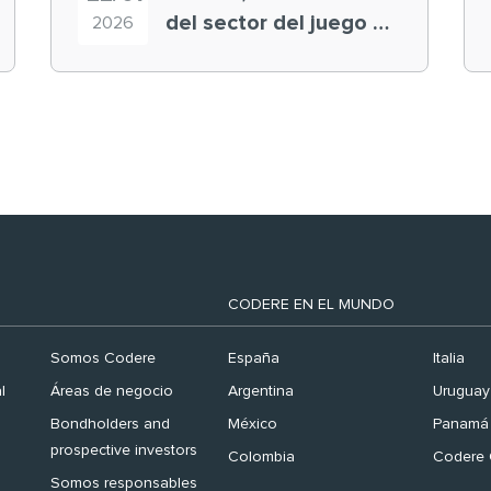
del sector del juego en
2026
el ranking ‘Brand
Finance España 2026’
CODERE EN EL MUNDO
Somos Codere
España
Italia
l
Áreas de negocio
Argentina
Uruguay
Bondholders and
México
Panamá
prospective investors
Colombia
Codere 
Somos responsables