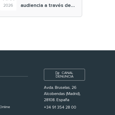
audiencia a través de
2026
historias ‘muy
nuestras’
CANAL
DENUNCIA
Avda. Bruselas, 26
Alcobendas (Madrid),
28108. España
Online
+34 91 354 28 00