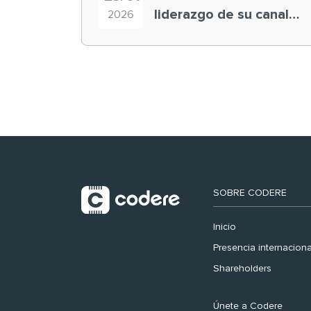
liderazgo de su canal
2026
retail en España y
registra récord
histórico en el Mundial
SOBRE CODERE
Inicio
Presencia internaciona
Shareholders
Únete a Codere