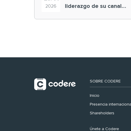
liderazgo de su canal
2026
retail en España y
registra récord
histórico en el Mundial
SOBRE CODERE
Inicio
Presencia internaciona
Shareholders
Únete a Codere