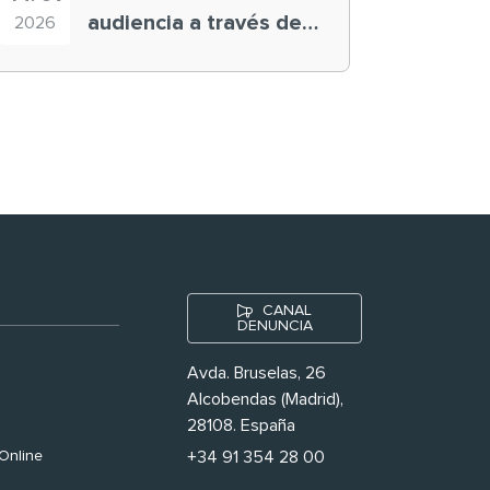
audiencia a través de
2026
historias ‘muy
nuestras’
CANAL
DENUNCIA
Avda. Bruselas, 26
Alcobendas (Madrid),
28108. España
Online
+34 91 354 28 00