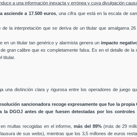
e induce a una información inexacta y errónea y cuya divulgación caus
a asciende a 17.500 euros
, una cifra que está en la escala de san
de la interpretación que se deriva de un titular que amalgama 26 
e en un titular tan genérico y alarmista genera un
impacto negativ
 gran calibre que es completamente falsa. Es en el detalle de la not
titular.
una distinción clara y rigurosa entre los operadores de juego 
resolución sancionadora recoge expresamente que fue la propia
 a la DGOJ antes de que fuesen detectadas por los controles 
 en multas recogidas en el informe,
más del 89%
(más de 29 mill
lausura de sus webs), mientras que los 3,5 millones de euros resta