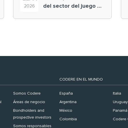
del sector del juego en
2026
el ranking ‘Brand
Finance España 2026’
CODERE EN EL MUNDO
Somos Codere
España
Italia
l
Áreas de negocio
Argentina
Uruguay
Bondholders and
México
Panamá
prospective investors
Colombia
Codere 
Somos responsables