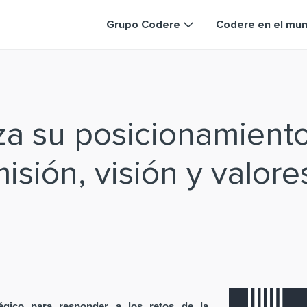
Grupo Codere
Codere en el mu
za su posicionamient
isión, visión y valore
égico para responder a los retos de la