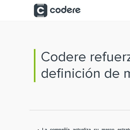
Saltar al contenido principal
Codere refuer
definición de m
La compañía actualiza su marco estrat