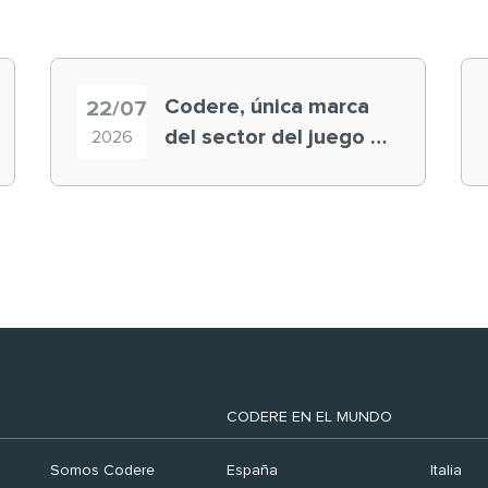
Codere, única marca
22/07
del sector del juego en
2026
el ranking ‘Brand
Finance España 2026’
CODERE EN EL MUNDO
Somos Codere
España
Italia