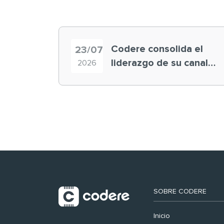
Codere consolida el
23/07
liderazgo de su canal
2026
retail en España y
registra récord
histórico en el Mundial
SOBRE CODERE
Inicio