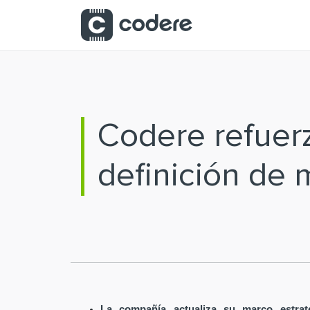
Saltar al contenido principal
Codere refuer
definición de m
La compañía actualiza su marco estrat