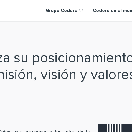
Grupo Codere
Codere en el mu
za su posicionamient
isión, visión y valore
égico para responder a los retos de la