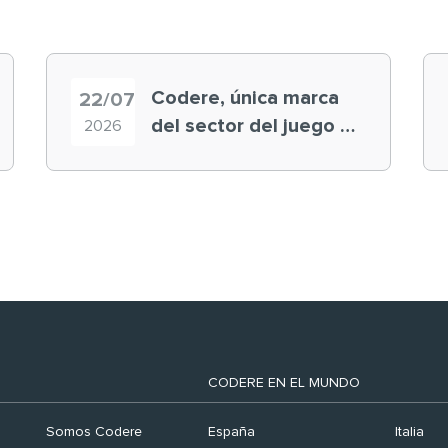
Codere, única marca
22/07
del sector del juego en
2026
el ranking ‘Brand
Finance España 2026’
CODERE EN EL MUNDO
Somos Codere
España
Italia