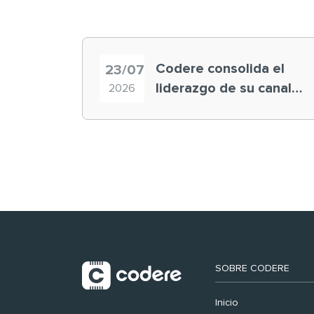
Codere consolida el
23/07
liderazgo de su canal
2026
retail en España y
registra récord
histórico en el Mundial
SOBRE CODERE
Inicio