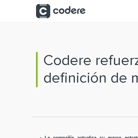
Saltar al contenido principal
Codere refuer
definición de m
La compañía actualiza su marco estrat