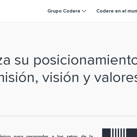
Grupo Codere
Codere en el mu
za su posicionamient
isión, visión y valore
égico para responder a los retos de la