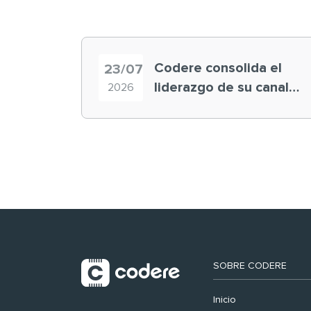
Codere consolida el
23/07
liderazgo de su canal
2026
retail en España y
registra récord
histórico en el Mundial
SOBRE CODERE
Inicio