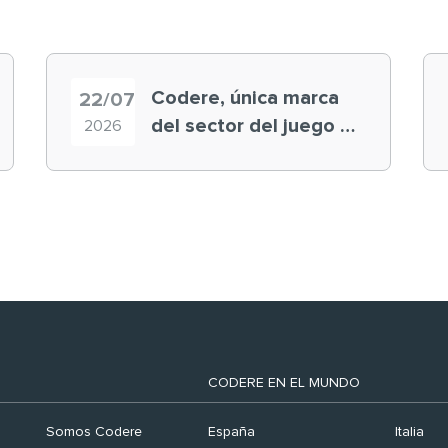
Codere, única marca
22/07
del sector del juego en
2026
el ranking ‘Brand
Finance España 2026’
CODERE EN EL MUNDO
Somos Codere
España
Italia