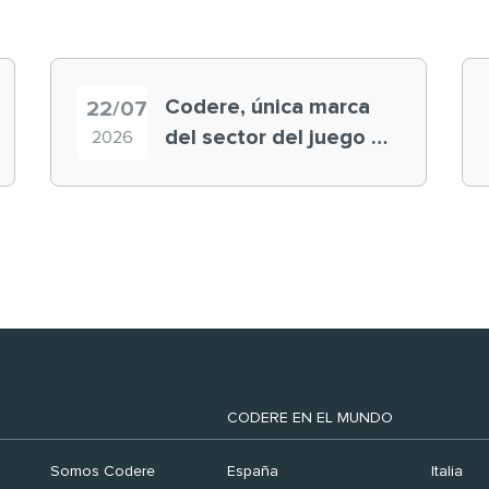
Codere, única marca
22/07
del sector del juego en
2026
el ranking ‘Brand
Finance España 2026’
CODERE EN EL MUNDO
Somos Codere
España
Italia