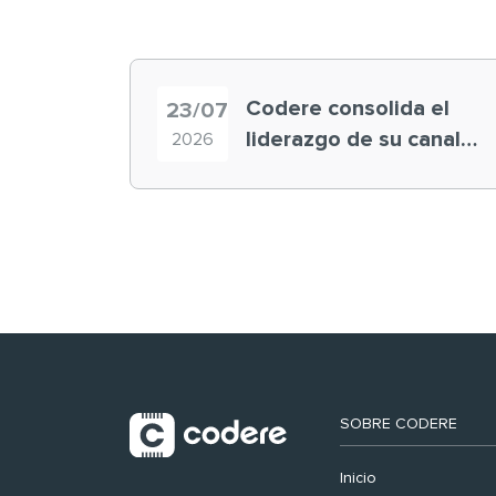
Codere consolida el
23/07
liderazgo de su canal
2026
retail en España y
registra récord
histórico en el Mundial
SOBRE CODERE
Inicio