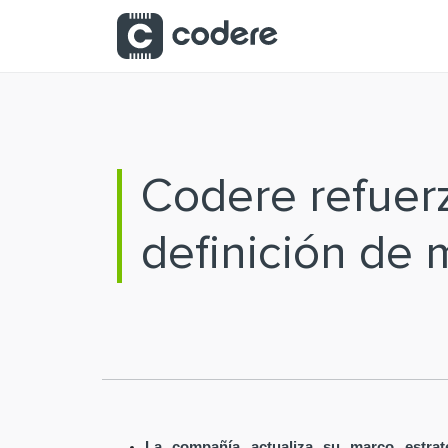
Saltar al contenido principal
Codere refuer
definición de m
La compañía actualiza su marco estrat