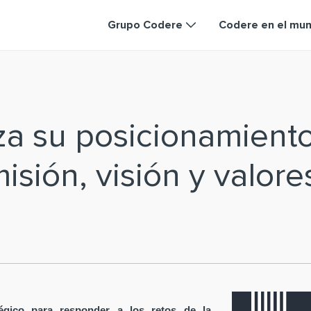
Grupo Codere
Codere en el mu
za su posicionamient
isión, visión y valore
égico para responder a los retos de la