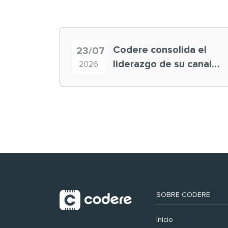
Codere consolida el
23/07
liderazgo de su canal
2026
retail en España y
registra récord
histórico en el Mundial
SOBRE CODERE
Inicio