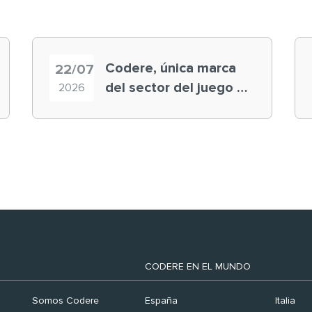
Codere, única marca
22/07
del sector del juego en
2026
el ranking ‘Brand
Finance España 2026’
CODERE EN EL MUNDO
Somos Codere
España
Italia