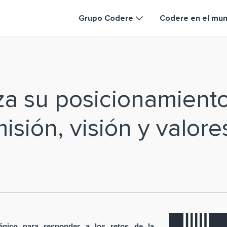
Grupo Codere
Codere en el mu
za su posicionamient
isión, visión y valore
égico para responder a los retos de la