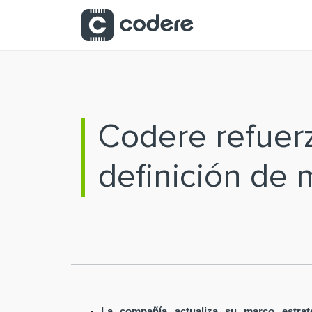
Saltar al contenido principal
Codere refuer
definición de m
La compañía actualiza su marco estrat