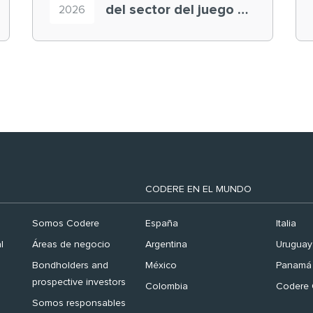
del sector del juego en
2026
el ranking ‘Brand
Finance España 2026’
CODERE EN EL MUNDO
Somos Codere
España
Italia
l
Áreas de negocio
Argentina
Uruguay
Bondholders and
México
Panamá
prospective investors
Colombia
Codere 
Somos responsables