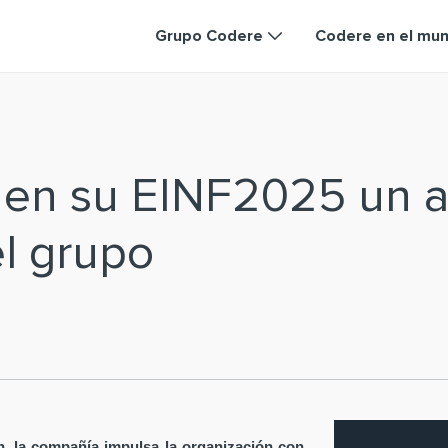
Grupo Codere
Codere en el mu
a en su EINF2025 un a
el grupo
ón, la compañía impulsa la organización con