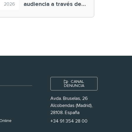
audiencia a través de
2026
historias ‘muy
nuestras’
CANAL
DENUNCIA
Avda. Bruselas, 26
Alcobendas (Madrid),
28108. España
Online
+34 91 354 28 00