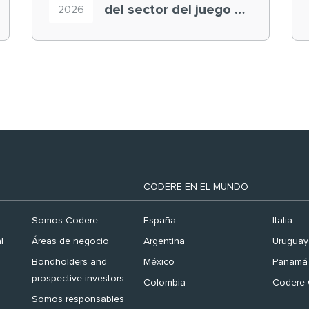
del sector del juego en
2026
el ranking ‘Brand
Finance España 2026’
CODERE EN EL MUNDO
Somos Codere
España
Italia
l
Áreas de negocio
Argentina
Uruguay
Bondholders and
México
Panamá
prospective investors
Colombia
Codere 
Somos responsables