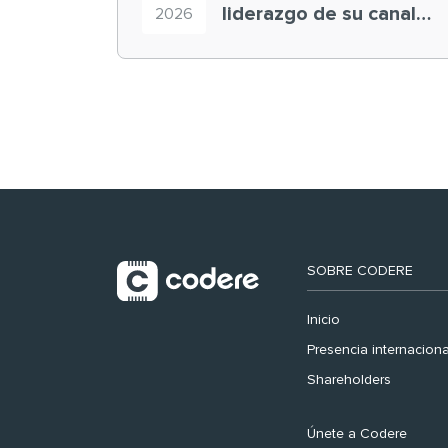
liderazgo de su canal
2026
retail en España y
registra récord
histórico en el Mundial
SOBRE CODERE
Inicio
Presencia internaciona
Shareholders
Únete a Codere