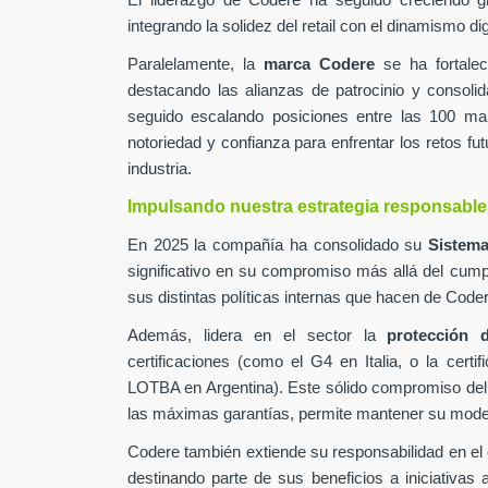
El liderazgo de Codere ha seguido creciendo g
integrando la solidez del retail con el dinamismo digi
Paralelamente, la
marca Codere
se ha fortalec
destacando las alianzas de patrocinio y consolid
seguido escalando posiciones entre las 100 m
notoriedad y confianza para enfrentar los retos fut
industria.
Impulsando nuestra estrategia responsable
En 2025 la compañía ha consolidado su
Sistema
significativo en su compromiso más allá del cump
sus distintas políticas internas que hacen de Co
Además, lidera en el sector la
protección d
certificaciones (como el G4 en Italia, o la cer
LOTBA en Argentina). Este sólido compromiso del
las máximas garantías, permite mantener su modelo 
Codere también extiende su responsabilidad en el
destinando parte de sus beneficios a iniciativas