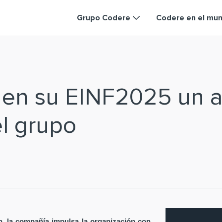
Grupo Codere
Codere en el mu
a en su EINF2025 un a
el grupo
ón, la compañía impulsa la organización con