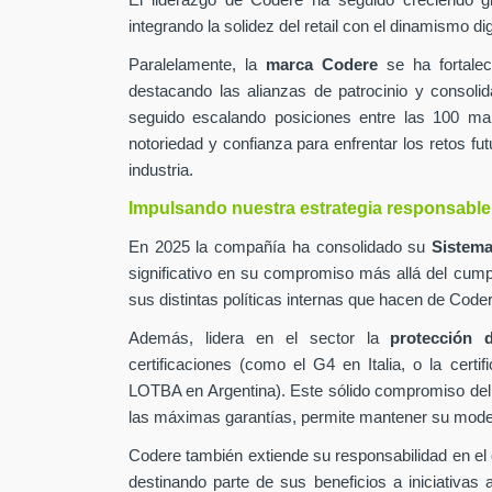
El liderazgo de Codere ha seguido creciendo g
integrando la solidez del retail con el dinamismo digi
Paralelamente, la
marca Codere
se ha fortalec
destacando las alianzas de patrocinio y consolid
seguido escalando posiciones entre las 100 m
notoriedad y confianza para enfrentar los retos fut
industria.
Impulsando nuestra estrategia responsable
En 2025 la compañía ha consolidado su
Sistema
significativo en su compromiso más allá del cump
sus distintas políticas internas que hacen de Co
Además, lidera en el sector la
protección d
certificaciones (como el G4 en Italia, o la cer
LOTBA en Argentina). Este sólido compromiso del
las máximas garantías, permite mantener su modelo 
Codere también extiende su responsabilidad en el
destinando parte de sus beneficios a iniciativas