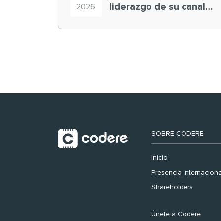
liderazgo de su canal
2026
retail en España y
registra récord
histórico en el Mundial
SOBRE CODERE
Inicio
Presencia internaciona
Shareholders
Únete a Codere