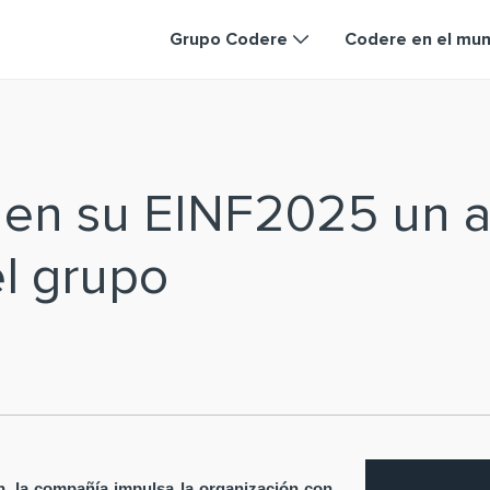
Grupo Codere
Codere en el mu
a en su EINF2025 un a
el grupo
ón, la compañía impulsa la organización con