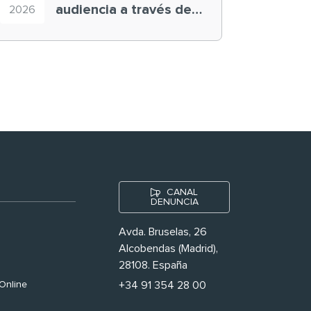
audiencia a través de
2026
historias ‘muy
nuestras’
CANAL
DENUNCIA
Avda. Bruselas, 26
Alcobendas (Madrid),
28108. España
Online
+34 91 354 28 00