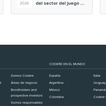
del sector del juego en
2026
el ranking ‘Brand
Finance España 2026’
CODERE EN EL MUNDO
Somos Codere
España
Italia
l
Áreas de negocio
Argentina
Uruguay
Bondholders and
México
Panamá
prospective investors
Colombia
Codere 
Somos responsables