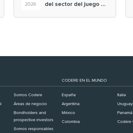
del sector del juego en
2026
el ranking ‘Brand
Finance España 2026’
CODERE EN EL MUNDO
Somos Codere
España
Italia
l
Áreas de negocio
Argentina
Uruguay
Bondholders and
México
Panamá
prospective investors
Colombia
Codere 
Somos responsables