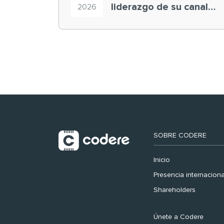
liderazgo de su canal
2026
retail en España y
registra récord
histórico en el Mundial
SOBRE CODERE
Inicio
Presencia internaciona
Shareholders
Únete a Codere