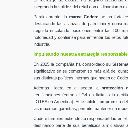
El liderazgo de Codere ha seguido creciendo g
integrando la solidez del retail con el dinamismo digi
Paralelamente, la
marca Codere
se ha fortalec
destacando las alianzas de patrocinio y consolid
seguido escalando posiciones entre las 100 m
notoriedad y confianza para enfrentar los retos fut
industria.
Impulsando nuestra estrategia responsable
En 2025 la compañía ha consolidado su
Sistema
significativo en su compromiso más allá del cump
sus distintas políticas internas que hacen de Co
Además, lidera en el sector la
protección d
certificaciones (como el G4 en Italia, o la cer
LOTBA en Argentina). Este sólido compromiso del
las máximas garantías, permite mantener su modelo 
Codere también extiende su responsabilidad en el
destinando parte de sus beneficios a iniciativas