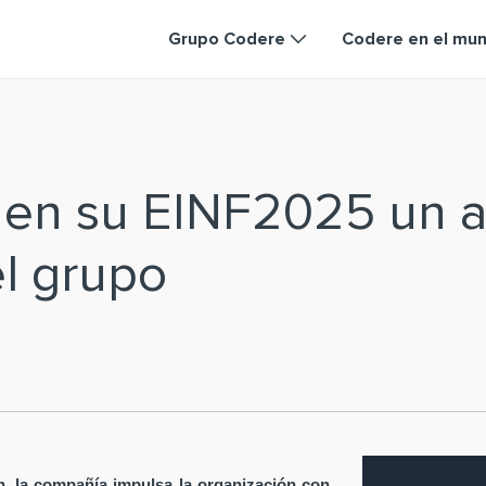
Grupo Codere
Codere en el mu
a en su EINF2025 un a
el grupo
ón, la compañía impulsa la organización con