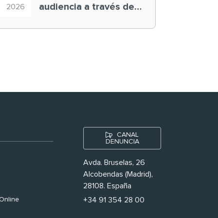
audiencia a través de
2026
historias ‘muy
nuestras’
CANAL
DENUNCIA
Avda. Bruselas, 26
Alcobendas (Madrid),
28108. España
Online
+34 91 354 28 00