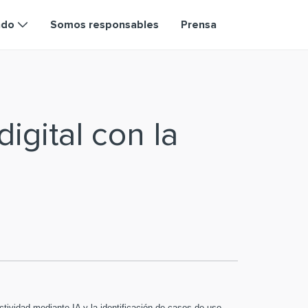
ndo
Somos responsables
Prensa
igital con la
ctividad mediante IA y la identificación de casos de uso