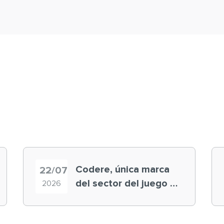
Codere, única marca
22/07
del sector del juego en
2026
el ranking ‘Brand
Finance España 2026’