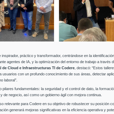
nspirador, práctico y transformador, centrándose en la identificació
te agentes de IA, y la optimización del entorno de trabajo a través de l
al de Cloud e Infraestructuras TI de Codere
, destacó: “Estos taller
r a usuarios con un profundo conocimiento de sus
áreas, detectar apli
no laboral”.
 pilares fundamentales: la seguridad y el control de dato, la formació
y de negocio, así como un gobierno ágil con mejora continua.
 paso relevante para Codere en su objetivo de robustecer su posición 
ción generará mejoras significativas en la eficiencia operativa y po