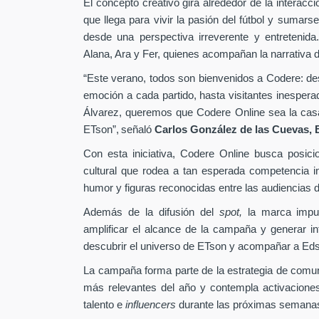
El concepto creativo gira alrededor de la interacc
que llega para vivir la pasión del fútbol y sumarse
desde una perspectiva irreverente y entretenida
Alana, Ara y Fer, quienes acompañan la narrativa d
“Este verano, todos son bienvenidos a Codere: desd
emoción a cada partido, hasta visitantes inesper
Álvarez, queremos que Codere Online sea la casa 
ETson”,
señaló
Carlos González de las Cuevas,
Con esta iniciativa, Codere Online busca posici
cultural que rodea a tan esperada competencia in
humor y figuras reconocidas entre las audiencias di
Además de la difusión del
spot,
la marca impu
amplificar el alcance de la campaña y generar int
descubrir el universo de ETson y acompañar a Edso
La campaña forma parte de la estrategia de comu
más relevantes del año y contempla activaciones
talento e
influencers
durante las próximas semana