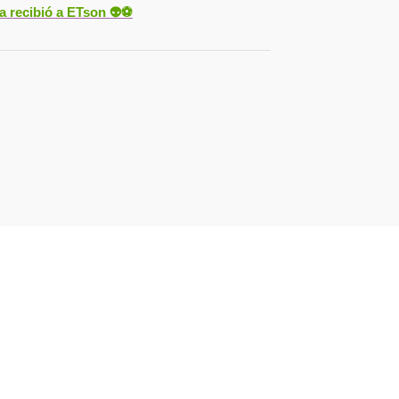
ya recibió a ETson
👽⚽️