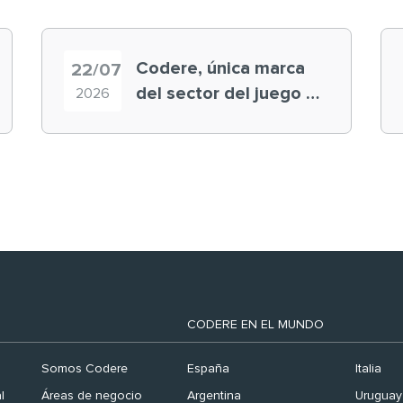
Codere, única marca
22/07
del sector del juego en
2026
el ranking ‘Brand
Finance España 2026’
CODERE EN EL MUNDO
Somos Codere
España
Italia
l
Áreas de negocio
Argentina
Uruguay