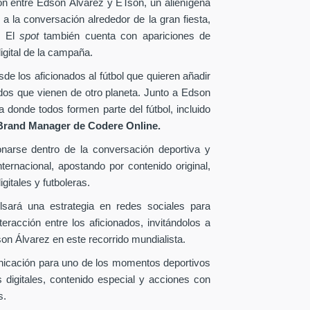
ión entre Edson Álvarez y ETson, un alienígena
 a la conversación alrededor de la gran fiesta,
. El
spot
también cuenta con apariciones de
igital de la campaña.
e los aficionados al fútbol que quieren añadir
ados que vienen de otro planeta. Junto a Edson
donde todos formen parte del fútbol, incluido
Brand Manager de
Codere Online.
onarse dentro de la conversación deportiva y
ternacional, apostando por contenido original,
gitales y futboleras.
lsará una estrategia en redes sociales para
eracción entre los aficionados, invitándolos a
n Álvarez en este recorrido mundialista.
nicación para uno de los momentos deportivos
 digitales, contenido especial y acciones con
s.