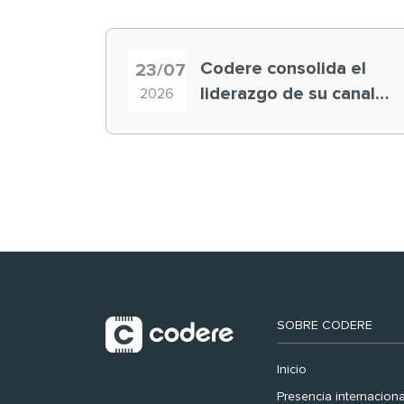
Codere consolida el
23/07
liderazgo de su canal
2026
retail en España y
registra récord
histórico en el Mundial
SOBRE CODERE
Inicio
Presencia internaciona