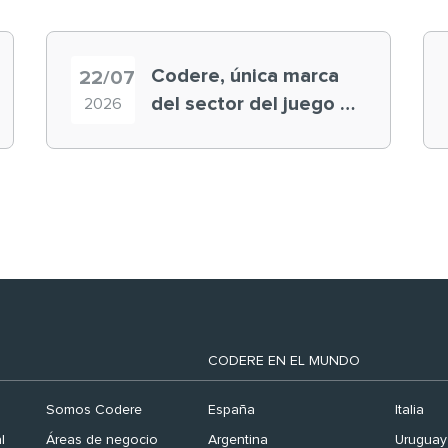
Codere, única marca
22/07
del sector del juego en
2026
el ranking ‘Brand
Finance España 2026’
CODERE EN EL MUNDO
Somos Codere
España
Italia
l
Áreas de negocio
Argentina
Uruguay