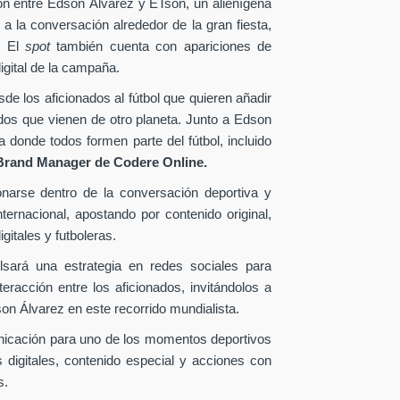
ión entre Edson Álvarez y ETson, un alienígena
 a la conversación alrededor de la gran fiesta,
. El
spot
también cuenta con apariciones de
igital de la campaña.
e los aficionados al fútbol que quieren añadir
ados que vienen de otro planeta. Junto a Edson
donde todos formen parte del fútbol, incluido
Brand Manager de
Codere Online.
onarse dentro de la conversación deportiva y
ternacional, apostando por contenido original,
gitales y futboleras.
lsará una estrategia en redes sociales para
eracción entre los aficionados, invitándolos a
n Álvarez en este recorrido mundialista.
nicación para uno de los momentos deportivos
 digitales, contenido especial y acciones con
s.