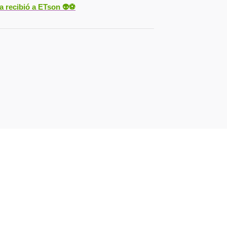
ya recibió a ETson
👽⚽️