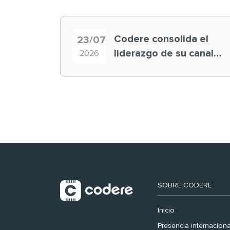
Codere consolida el
23/07
liderazgo de su canal
2026
retail en España y
registra récord
histórico en el Mundial
SOBRE CODERE
Inicio
Presencia internaciona