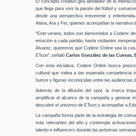
El concepto creativo gira alrededor de la interacc
que llega para vivir la pasión del fútbol y sumarse
desde una perspectiva irreverente y entretenida
Alana, Ara y Fer, quienes acompañan la narrativa d
“Este verano, todos son bienvenidos a Codere: desd
emoción a cada partido, hasta visitantes inesper
Álvarez, queremos que Codere Online sea la casa 
ETson”,
señaló
Carlos González de las Cuevas,
Con esta iniciativa, Codere Online busca posici
cultural que rodea a tan esperada competencia in
humor y figuras reconocidas entre las audiencias di
Además de la difusión del
spot,
la marca impu
amplificar el alcance de la campaña y generar int
descubrir el universo de ETson y acompañar a Edso
La campaña forma parte de la estrategia de comu
más relevantes del año y contempla activaciones
talento e
influencers
durante las próximas semana