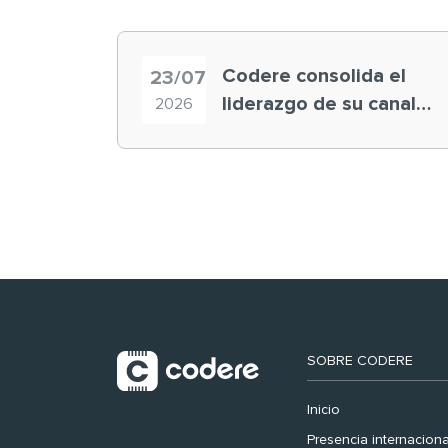
Codere consolida el
23/07
liderazgo de su canal
2026
retail en España y
registra récord
histórico en el Mundial
SOBRE CODERE
Inicio
Presencia internaciona