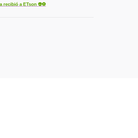
ya recibió a ETson
👽⚽️