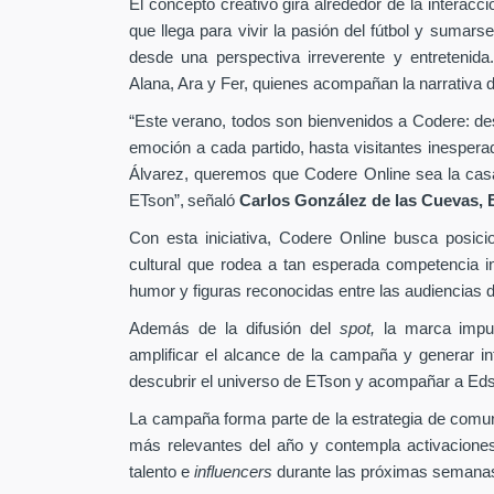
El concepto creativo gira alrededor de la interacc
que llega para vivir la pasión del fútbol y sumarse
desde una perspectiva irreverente y entretenida
Alana, Ara y Fer, quienes acompañan la narrativa d
“Este verano, todos son bienvenidos a Codere: desd
emoción a cada partido, hasta visitantes inesper
Álvarez, queremos que Codere Online sea la casa 
ETson”,
señaló
Carlos González de las Cuevas,
Con esta iniciativa, Codere Online busca posici
cultural que rodea a tan esperada competencia in
humor y figuras reconocidas entre las audiencias di
Además de la difusión del
spot,
la marca impu
amplificar el alcance de la campaña y generar int
descubrir el universo de ETson y acompañar a Edso
La campaña forma parte de la estrategia de comu
más relevantes del año y contempla activaciones
talento e
influencers
durante las próximas semana