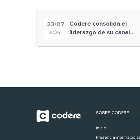
Codere consolida el
23/07
liderazgo de su canal
2026
retail en España y
registra récord
histórico en el Mundial
SOBRE CODERE
Inicio
Presencia internaciona