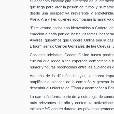
El concepto creativo gira alrededor de la interacc
que llega para vivir la pasión del fútbol y sumarse
desde una perspectiva irreverente y entretenida
Alana, Ara y Fer, quienes acompañan la narrativa d
“Este verano, todos son bienvenidos a Codere: desd
emoción a cada partido, hasta visitantes inesper
Álvarez, queremos que Codere Online sea la casa 
ETson”,
señaló
Carlos González de las Cuevas,
Con esta iniciativa, Codere Online busca posici
cultural que rodea a tan esperada competencia in
humor y figuras reconocidas entre las audiencias di
Además de la difusión del
spot,
la marca impu
amplificar el alcance de la campaña y generar int
descubrir el universo de ETson y acompañar a Edso
La campaña forma parte de la estrategia de comu
más relevantes del año y contempla activaciones
talento e
influencers
durante las próximas semana