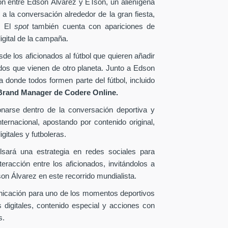
ión entre Edson Álvarez y ETson, un alienígena
 a la conversación alrededor de la gran fiesta,
. El
spot
también cuenta con apariciones de
igital de la campaña.
e los aficionados al fútbol que quieren añadir
ados que vienen de otro planeta. Junto a Edson
donde todos formen parte del fútbol, incluido
Brand Manager de
Codere Online.
onarse dentro de la conversación deportiva y
ternacional, apostando por contenido original,
gitales y futboleras.
lsará una estrategia en redes sociales para
eracción entre los aficionados, invitándolos a
n Álvarez en este recorrido mundialista.
nicación para uno de los momentos deportivos
 digitales, contenido especial y acciones con
s.