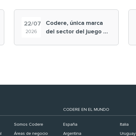
Codere, única marca
22/07
del sector del juego en
2026
el ranking ‘Brand
Finance España 2026’
CODERE EN EL MUNDO
Somos Codere
España
Italia
l
Áreas de negocio
Argentina
Uruguay