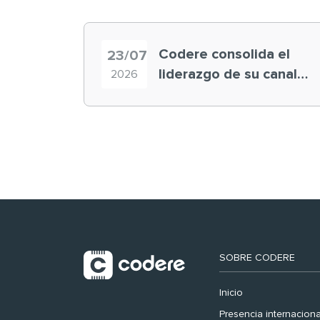
Codere consolida el
23/07
liderazgo de su canal
2026
retail en España y
registra récord
histórico en el Mundial
SOBRE CODERE
Inicio
Presencia internaciona