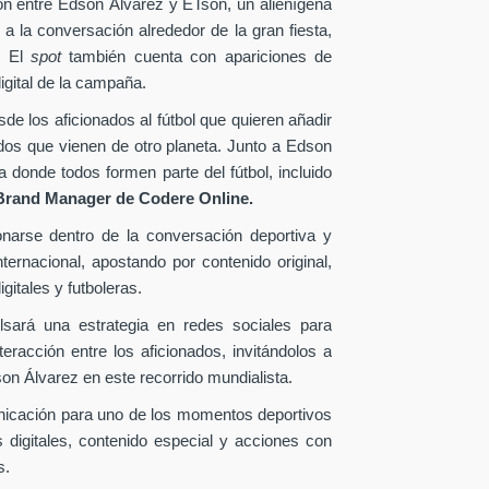
ión entre Edson Álvarez y ETson, un alienígena
 a la conversación alrededor de la gran fiesta,
. El
spot
también cuenta con apariciones de
igital de la campaña.
e los aficionados al fútbol que quieren añadir
ados que vienen de otro planeta. Junto a Edson
donde todos formen parte del fútbol, incluido
Brand Manager de
Codere Online.
onarse dentro de la conversación deportiva y
ternacional, apostando por contenido original,
gitales y futboleras.
lsará una estrategia en redes sociales para
eracción entre los aficionados, invitándolos a
n Álvarez en este recorrido mundialista.
nicación para uno de los momentos deportivos
 digitales, contenido especial y acciones con
s.