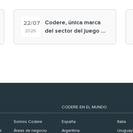
Codere, única marca
22/07
del sector del juego en
2026
el ranking ‘Brand
Finance España 2026’
CODERE EN EL MUNDO
Somos Codere
España
Italia
l
Áreas de negocio
Argentina
Uruguay