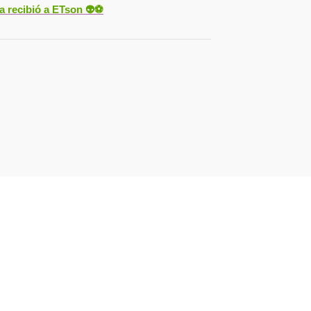
ya recibió a ETson
👽⚽️