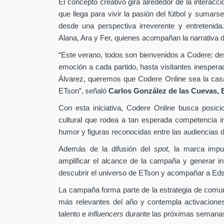
El concepto creativo gira alrededor de la interacc
que llega para vivir la pasión del fútbol y sumarse
desde una perspectiva irreverente y entretenida
Alana, Ara y Fer, quienes acompañan la narrativa d
“Este verano, todos son bienvenidos a Codere: desd
emoción a cada partido, hasta visitantes inesper
Álvarez, queremos que Codere Online sea la casa 
ETson”,
señaló
Carlos González de las Cuevas,
Con esta iniciativa, Codere Online busca posici
cultural que rodea a tan esperada competencia in
humor y figuras reconocidas entre las audiencias di
Además de la difusión del
spot,
la marca impu
amplificar el alcance de la campaña y generar int
descubrir el universo de ETson y acompañar a Edso
La campaña forma parte de la estrategia de comu
más relevantes del año y contempla activaciones
talento e
influencers
durante las próximas semana