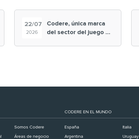
Codere, única marca
22/07
del sector del juego en
2026
el ranking ‘Brand
Finance España 2026’
CODERE EN EL MUNDO
Somos Codere
España
Italia
l
Áreas de negocio
Argentina
Uruguay