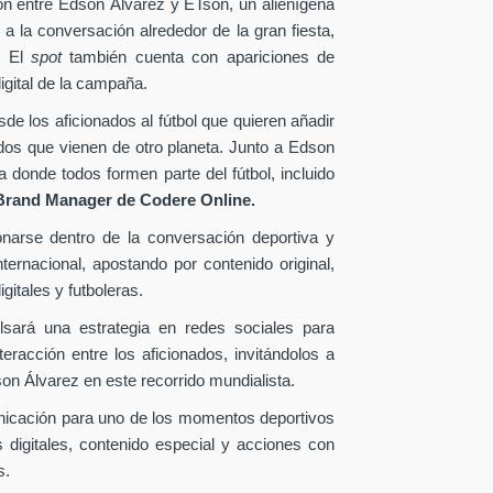
ión entre Edson Álvarez y ETson, un alienígena
 a la conversación alrededor de la gran fiesta,
. El
spot
también cuenta con apariciones de
igital de la campaña.
e los aficionados al fútbol que quieren añadir
ados que vienen de otro planeta. Junto a Edson
donde todos formen parte del fútbol, incluido
Brand Manager de
Codere Online.
onarse dentro de la conversación deportiva y
ternacional, apostando por contenido original,
gitales y futboleras.
lsará una estrategia en redes sociales para
eracción entre los aficionados, invitándolos a
n Álvarez en este recorrido mundialista.
nicación para uno de los momentos deportivos
 digitales, contenido especial y acciones con
s.