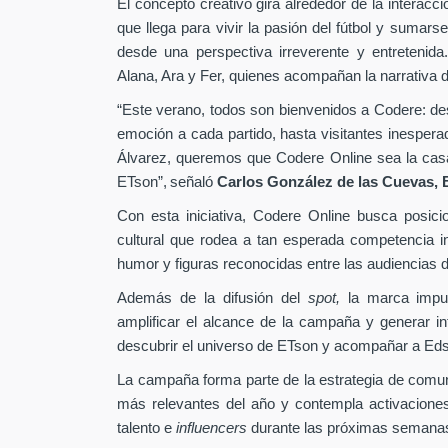
El concepto creativo gira alrededor de la interacc
que llega para vivir la pasión del fútbol y sumarse
desde una perspectiva irreverente y entretenida
Alana, Ara y Fer, quienes acompañan la narrativa d
“Este verano, todos son bienvenidos a Codere: desd
emoción a cada partido, hasta visitantes inesper
Álvarez, queremos que Codere Online sea la casa 
ETson”,
señaló
Carlos González de las Cuevas,
Con esta iniciativa, Codere Online busca posici
cultural que rodea a tan esperada competencia in
humor y figuras reconocidas entre las audiencias di
Además de la difusión del
spot,
la marca impu
amplificar el alcance de la campaña y generar int
descubrir el universo de ETson y acompañar a Edso
La campaña forma parte de la estrategia de comu
más relevantes del año y contempla activaciones
talento e
influencers
durante las próximas semana