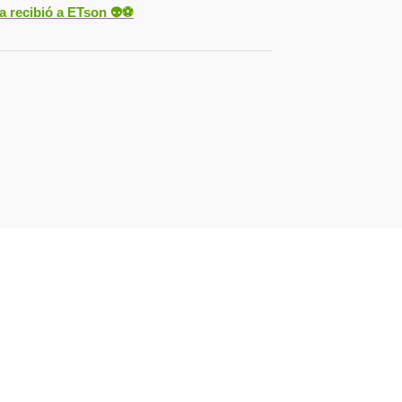
ya recibió a ETson
👽⚽️