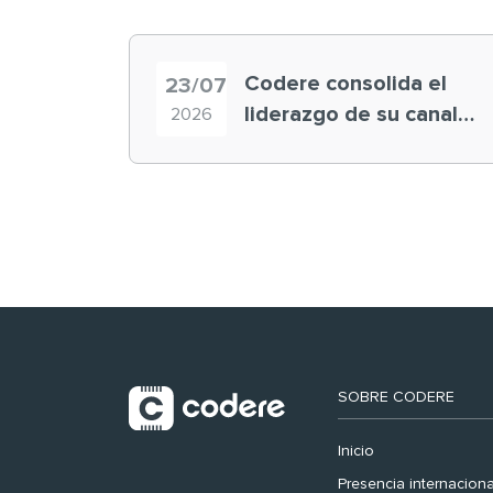
Codere consolida el
23/07
liderazgo de su canal
2026
retail en España y
registra récord
histórico en el Mundial
SOBRE CODERE
Inicio
Presencia internaciona