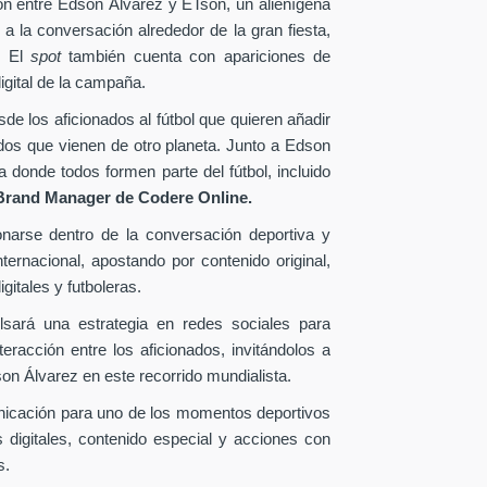
ión entre Edson Álvarez y ETson, un alienígena
 a la conversación alrededor de la gran fiesta,
. El
spot
también cuenta con apariciones de
igital de la campaña.
e los aficionados al fútbol que quieren añadir
ados que vienen de otro planeta. Junto a Edson
donde todos formen parte del fútbol, incluido
Brand Manager de
Codere Online.
onarse dentro de la conversación deportiva y
ternacional, apostando por contenido original,
gitales y futboleras.
lsará una estrategia en redes sociales para
eracción entre los aficionados, invitándolos a
n Álvarez en este recorrido mundialista.
nicación para uno de los momentos deportivos
 digitales, contenido especial y acciones con
s.