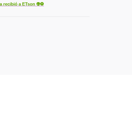
ya recibió a ETson
👽⚽️