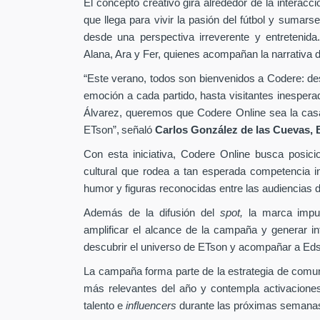
El concepto creativo gira alrededor de la interacc
que llega para vivir la pasión del fútbol y sumarse
desde una perspectiva irreverente y entretenida
Alana, Ara y Fer, quienes acompañan la narrativa d
“Este verano, todos son bienvenidos a Codere: desd
emoción a cada partido, hasta visitantes inesper
Álvarez, queremos que Codere Online sea la casa 
ETson”,
señaló
Carlos González de las Cuevas,
Con esta iniciativa, Codere Online busca posici
cultural que rodea a tan esperada competencia in
humor y figuras reconocidas entre las audiencias di
Además de la difusión del
spot,
la marca impu
amplificar el alcance de la campaña y generar int
descubrir el universo de ETson y acompañar a Edso
La campaña forma parte de la estrategia de comu
más relevantes del año y contempla activaciones
talento e
influencers
durante las próximas semana