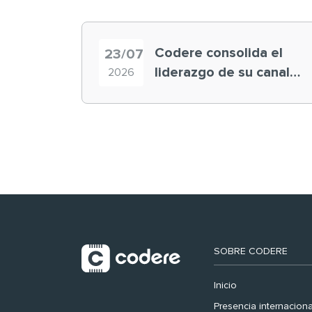
Codere consolida el
23/07
liderazgo de su canal
2026
retail en España y
registra récord
histórico en el Mundial
SOBRE CODERE
Inicio
Presencia internaciona