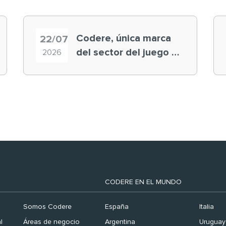
Codere, única marca
22/07
del sector del juego en
2026
el ranking ‘Brand
Finance España 2026’
CODERE EN EL MUNDO
Somos Codere
España
Italia
l
Áreas de negocio
Argentina
Uruguay