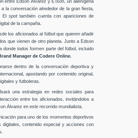
ión entre Edson Álvarez y ETson, un alienígena
 a la conversación alrededor de la gran fiesta,
. El
spot
también cuenta con apariciones de
igital de la campaña.
e los aficionados al fútbol que quieren añadir
ados que vienen de otro planeta. Junto a Edson
donde todos formen parte del fútbol, incluido
Brand Manager de
Codere Online.
onarse dentro de la conversación deportiva y
ternacional, apostando por contenido original,
gitales y futboleras.
lsará una estrategia en redes sociales para
eracción entre los aficionados, invitándolos a
n Álvarez en este recorrido mundialista.
nicación para uno de los momentos deportivos
 digitales, contenido especial y acciones con
s.