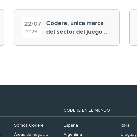
Codere, única marca
22/07
del sector del juego en
2026
el ranking ‘Brand
Finance España 2026’
CODERE EN EL MUNDO
Somos Codere
España
Italia
l
Áreas de negocio
Argentina
Uruguay