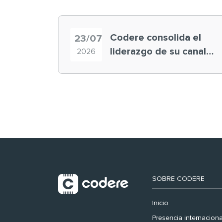
Codere consolida el
23/07
liderazgo de su canal
2026
retail en España y
registra récord
histórico en el Mundial
SOBRE CODERE
Inicio
Presencia internaciona