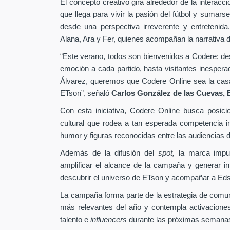
El concepto creativo gira alrededor de la interacc
que llega para vivir la pasión del fútbol y sumarse
desde una perspectiva irreverente y entretenida
Alana, Ara y Fer, quienes acompañan la narrativa d
“Este verano, todos son bienvenidos a Codere: desd
emoción a cada partido, hasta visitantes inesper
Álvarez, queremos que Codere Online sea la casa 
ETson”,
señaló
Carlos González de las Cuevas,
Con esta iniciativa, Codere Online busca posici
cultural que rodea a tan esperada competencia in
humor y figuras reconocidas entre las audiencias di
Además de la difusión del
spot,
la marca impu
amplificar el alcance de la campaña y generar int
descubrir el universo de ETson y acompañar a Edso
La campaña forma parte de la estrategia de comu
más relevantes del año y contempla activaciones
talento e
influencers
durante las próximas semana