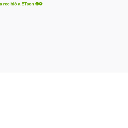
ya recibió a ETson
👽⚽️