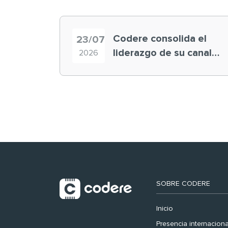
Codere consolida el
23/07
liderazgo de su canal
2026
retail en España y
registra récord
histórico en el Mundial
SOBRE CODERE
Inicio
Presencia internaciona