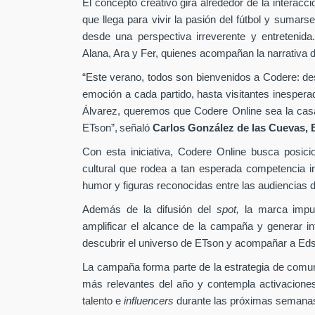
El concepto creativo gira alrededor de la interacc
que llega para vivir la pasión del fútbol y sumarse
desde una perspectiva irreverente y entretenida
Alana, Ara y Fer, quienes acompañan la narrativa d
“Este verano, todos son bienvenidos a Codere: desd
emoción a cada partido, hasta visitantes inesper
Álvarez, queremos que Codere Online sea la casa 
ETson”,
señaló
Carlos González de las Cuevas,
Con esta iniciativa, Codere Online busca posici
cultural que rodea a tan esperada competencia in
humor y figuras reconocidas entre las audiencias di
Además de la difusión del
spot,
la marca impu
amplificar el alcance de la campaña y generar int
descubrir el universo de ETson y acompañar a Edso
La campaña forma parte de la estrategia de comu
más relevantes del año y contempla activaciones
talento e
influencers
durante las próximas semana