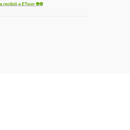
ya recibió a ETson
👽⚽️