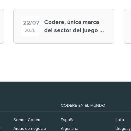
Codere, única marca
22/07
del sector del juego en
2026
el ranking ‘Brand
Finance España 2026’
CODERE EN EL MUNDO
Somos Codere
España
Italia
l
Áreas de negocio
Argentina
Uruguay