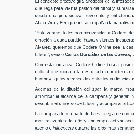
El concepto creativo gira alrededor de la interacc
que llega para vivir la pasión del fútbol y sumarse
desde una perspectiva irreverente y entretenida
Alana, Ara y Fer, quienes acompañan la narrativa d
“Este verano, todos son bienvenidos a Codere: desd
emoción a cada partido, hasta visitantes inesper
Álvarez, queremos que Codere Online sea la casa 
ETson”,
señaló
Carlos González de las Cuevas,
Con esta iniciativa, Codere Online busca posici
cultural que rodea a tan esperada competencia in
humor y figuras reconocidas entre las audiencias di
Además de la difusión del
spot,
la marca impu
amplificar el alcance de la campaña y generar int
descubrir el universo de ETson y acompañar a Edso
La campaña forma parte de la estrategia de comu
más relevantes del año y contempla activaciones
talento e
influencers
durante las próximas semana