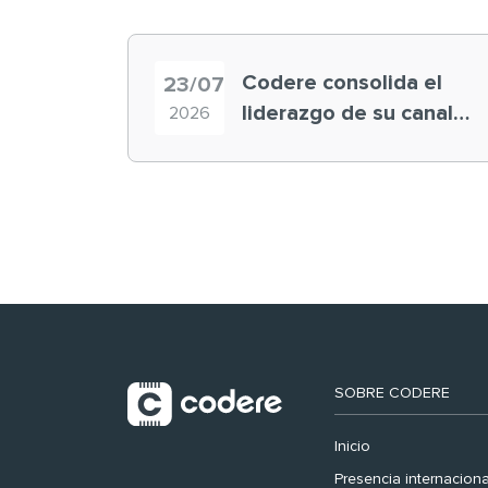
Codere consolida el
23/07
liderazgo de su canal
2026
retail en España y
registra récord
histórico en el Mundial
SOBRE CODERE
Inicio
Presencia internaciona