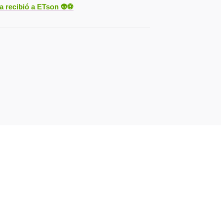
ya recibió a ETson
👽⚽️