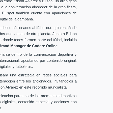
ión entre Edson Álvarez y ETson, un alienígena
 a la conversación alrededor de la gran fiesta,
. El
spot
también cuenta con apariciones de
igital de la campaña.
e los aficionados al fútbol que quieren añadir
ados que vienen de otro planeta. Junto a Edson
donde todos formen parte del fútbol, incluido
Brand Manager de
Codere Online.
onarse dentro de la conversación deportiva y
ternacional, apostando por contenido original,
gitales y futboleras.
lsará una estrategia en redes sociales para
eracción entre los aficionados, invitándolos a
n Álvarez en este recorrido mundialista.
nicación para uno de los momentos deportivos
 digitales, contenido especial y acciones con
s.