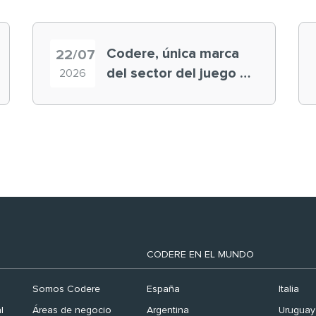
Codere, única marca
22/07
del sector del juego en
2026
el ranking ‘Brand
Finance España 2026’
CODERE EN EL MUNDO
Somos Codere
España
Italia
l
Áreas de negocio
Argentina
Uruguay