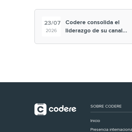
Codere consolida el
23/07
liderazgo de su canal
2026
retail en España y
registra récord
histórico en el Mundial
SOBRE CODERE
Inicio
Presencia internaciona