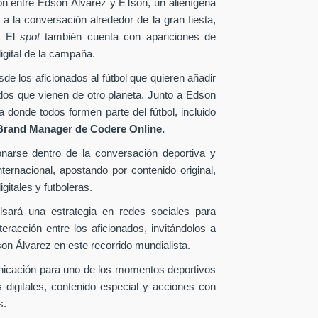
ión entre Edson Álvarez y ETson, un alienígena
 a la conversación alrededor de la gran fiesta,
. El
spot
también cuenta con apariciones de
igital de la campaña.
e los aficionados al fútbol que quieren añadir
ados que vienen de otro planeta. Junto a Edson
donde todos formen parte del fútbol, incluido
Brand Manager de
Codere Online.
onarse dentro de la conversación deportiva y
ternacional, apostando por contenido original,
gitales y futboleras.
lsará una estrategia en redes sociales para
eracción entre los aficionados, invitándolos a
n Álvarez en este recorrido mundialista.
nicación para uno de los momentos deportivos
 digitales, contenido especial y acciones con
s.