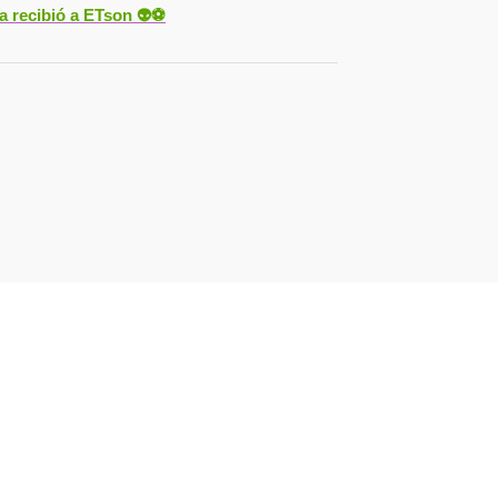
ya recibió a ETson
👽⚽️