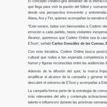
El concepto creativo gira alrededor de la interacc
que llega para vivir la pasión del fútbol y sumarse
desde una perspectiva irreverente y entretenida
Alana, Ara y Fer, quienes acompañan la narrativa d
“Este verano, todos son bienvenidos a Codere: desd
emoción a cada partido, hasta visitantes inesper
Álvarez, queremos que Codere Online sea la casa 
ETson”,
señaló
Carlos González de las Cuevas,
Con esta iniciativa, Codere Online busca posici
cultural que rodea a tan esperada competencia in
humor y figuras reconocidas entre las audiencias di
Además de la difusión del
spot,
la marca impu
amplificar el alcance de la campaña y generar int
descubrir el universo de ETson y acompañar a Edso
La campaña forma parte de la estrategia de comu
más relevantes del año y contempla activaciones
talento e
influencers
durante las próximas semana