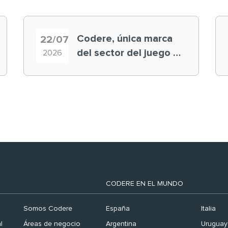
Codere, única marca
22/07
del sector del juego en
2026
el ranking ‘Brand
Finance España 2026’
CODERE EN EL MUNDO
Somos Codere
España
Italia
l
Áreas de negocio
Argentina
Uruguay