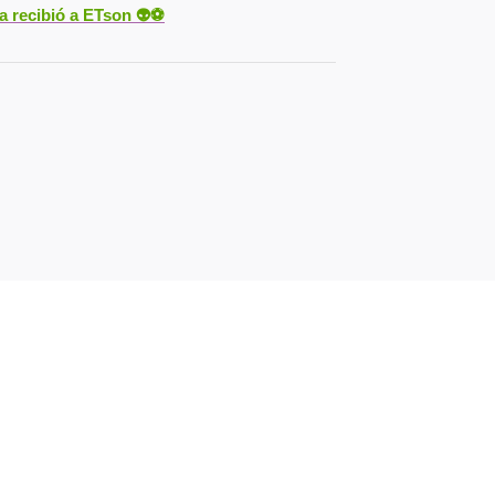
ya recibió a ETson
👽⚽️