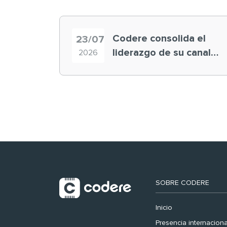
Codere consolida el
23/07
liderazgo de su canal
2026
retail en España y
registra récord
histórico en el Mundial
SOBRE CODERE
Inicio
Presencia internaciona