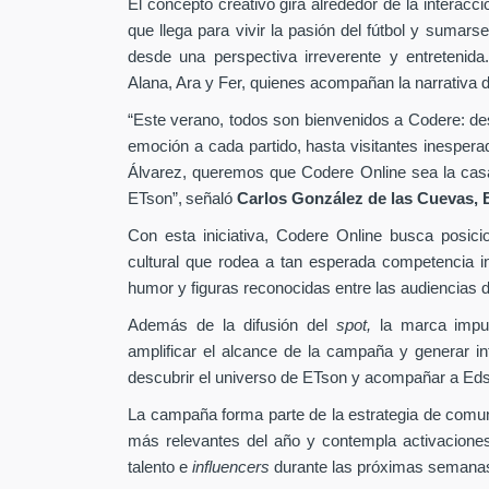
El concepto creativo gira alrededor de la interacc
que llega para vivir la pasión del fútbol y sumarse
desde una perspectiva irreverente y entretenida
Alana, Ara y Fer, quienes acompañan la narrativa d
“Este verano, todos son bienvenidos a Codere: desd
emoción a cada partido, hasta visitantes inesper
Álvarez, queremos que Codere Online sea la casa 
ETson”,
señaló
Carlos González de las Cuevas,
Con esta iniciativa, Codere Online busca posici
cultural que rodea a tan esperada competencia in
humor y figuras reconocidas entre las audiencias di
Además de la difusión del
spot,
la marca impu
amplificar el alcance de la campaña y generar int
descubrir el universo de ETson y acompañar a Edso
La campaña forma parte de la estrategia de comu
más relevantes del año y contempla activaciones
talento e
influencers
durante las próximas semana