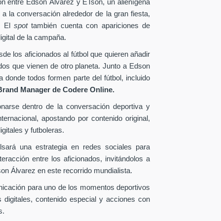
ión entre Edson Álvarez y ETson, un alienígena
 a la conversación alrededor de la gran fiesta,
. El
spot
también cuenta con apariciones de
igital de la campaña.
e los aficionados al fútbol que quieren añadir
ados que vienen de otro planeta. Junto a Edson
donde todos formen parte del fútbol, incluido
Brand Manager de
Codere Online.
onarse dentro de la conversación deportiva y
ternacional, apostando por contenido original,
gitales y futboleras.
lsará una estrategia en redes sociales para
eracción entre los aficionados, invitándolos a
n Álvarez en este recorrido mundialista.
nicación para uno de los momentos deportivos
 digitales, contenido especial y acciones con
s.