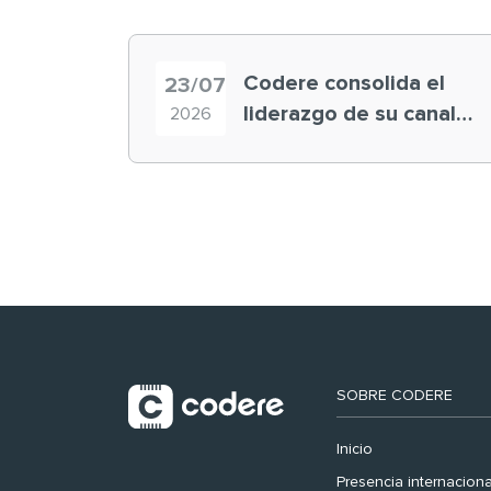
Codere consolida el
23/07
liderazgo de su canal
2026
retail en España y
registra récord
histórico en el Mundial
SOBRE CODERE
Inicio
Presencia internaciona