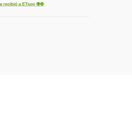
ya recibió a ETson
👽⚽️