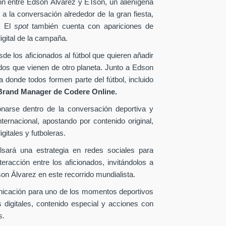
ión entre Edson Álvarez y ETson, un alienígena
 a la conversación alrededor de la gran fiesta,
. El
spot
también cuenta con apariciones de
igital de la campaña.
e los aficionados al fútbol que quieren añadir
ados que vienen de otro planeta. Junto a Edson
donde todos formen parte del fútbol, incluido
Brand Manager de
Codere Online.
onarse dentro de la conversación deportiva y
ternacional, apostando por contenido original,
gitales y futboleras.
lsará una estrategia en redes sociales para
eracción entre los aficionados, invitándolos a
n Álvarez en este recorrido mundialista.
nicación para uno de los momentos deportivos
 digitales, contenido especial y acciones con
s.