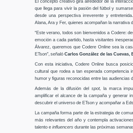
El concepto creativo gira alrededor de la interacc
que llega para vivir la pasión del fútbol y sumarse
desde una perspectiva irreverente y entretenida
Alana, Ara y Fer, quienes acompañan la narrativa d
“Este verano, todos son bienvenidos a Codere: desd
emoción a cada partido, hasta visitantes inesper
Álvarez, queremos que Codere Online sea la casa 
ETson”,
señaló
Carlos González de las Cuevas,
Con esta iniciativa, Codere Online busca posici
cultural que rodea a tan esperada competencia in
humor y figuras reconocidas entre las audiencias di
Además de la difusión del
spot,
la marca impu
amplificar el alcance de la campaña y generar int
descubrir el universo de ETson y acompañar a Edso
La campaña forma parte de la estrategia de comu
más relevantes del año y contempla activaciones
talento e
influencers
durante las próximas semana