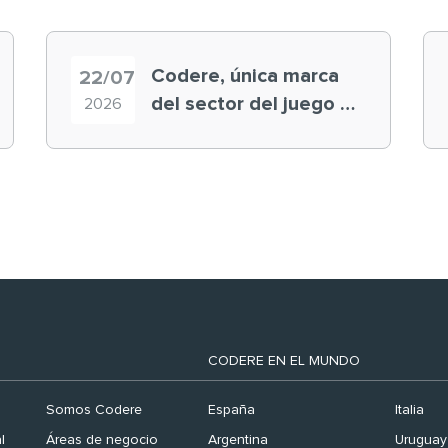
Codere, única marca
22/07
del sector del juego en
2026
el ranking ‘Brand
Finance España 2026’
CODERE EN EL MUNDO
Somos Codere
España
Italia
l
Áreas de negocio
Argentina
Uruguay