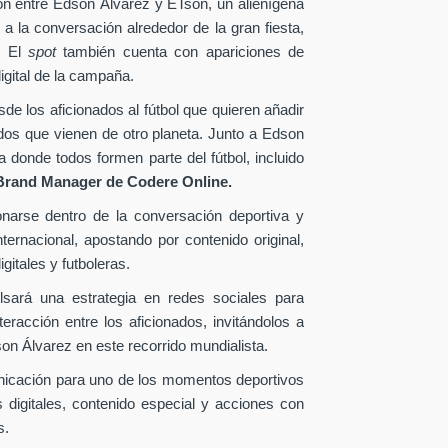
ión entre Edson Álvarez y ETson, un alienígena
 a la conversación alrededor de la gran fiesta,
. El
spot
también cuenta con apariciones de
igital de la campaña.
e los aficionados al fútbol que quieren añadir
ados que vienen de otro planeta. Junto a Edson
donde todos formen parte del fútbol, incluido
Brand Manager de
Codere Online.
onarse dentro de la conversación deportiva y
ternacional, apostando por contenido original,
gitales y futboleras.
lsará una estrategia en redes sociales para
eracción entre los aficionados, invitándolos a
n Álvarez en este recorrido mundialista.
nicación para uno de los momentos deportivos
 digitales, contenido especial y acciones con
s.