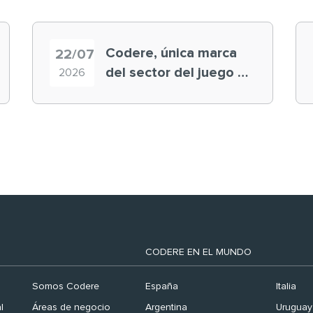
Codere, única marca
22/07
del sector del juego en
2026
el ranking ‘Brand
Finance España 2026’
CODERE EN EL MUNDO
Somos Codere
España
Italia
l
Áreas de negocio
Argentina
Uruguay