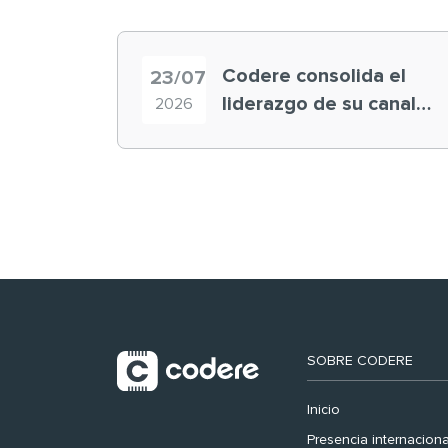
Codere consolida el
23/07
liderazgo de su canal
2026
retail en España y
registra récord
histórico en el Mundial
SOBRE CODERE
Inicio
Presencia internaciona