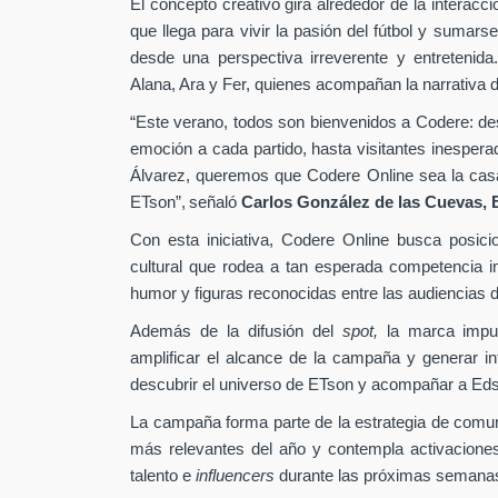
El concepto creativo gira alrededor de la interacc
que llega para vivir la pasión del fútbol y sumarse
desde una perspectiva irreverente y entretenida
Alana, Ara y Fer, quienes acompañan la narrativa d
“Este verano, todos son bienvenidos a Codere: desd
emoción a cada partido, hasta visitantes inesper
Álvarez, queremos que Codere Online sea la casa 
ETson”,
señaló
Carlos González de las Cuevas,
Con esta iniciativa, Codere Online busca posici
cultural que rodea a tan esperada competencia in
humor y figuras reconocidas entre las audiencias di
Además de la difusión del
spot,
la marca impu
amplificar el alcance de la campaña y generar int
descubrir el universo de ETson y acompañar a Edso
La campaña forma parte de la estrategia de comu
más relevantes del año y contempla activaciones
talento e
influencers
durante las próximas semana