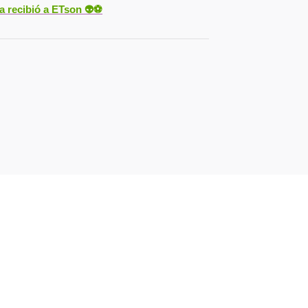
ya recibió a ETson
👽⚽️