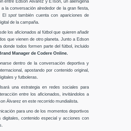
ión entre Edson Álvarez y ETson, un alienígena
 a la conversación alrededor de la gran fiesta,
. El
spot
también cuenta con apariciones de
igital de la campaña.
e los aficionados al fútbol que quieren añadir
ados que vienen de otro planeta. Junto a Edson
donde todos formen parte del fútbol, incluido
Brand Manager de
Codere Online.
onarse dentro de la conversación deportiva y
ternacional, apostando por contenido original,
gitales y futboleras.
lsará una estrategia en redes sociales para
eracción entre los aficionados, invitándolos a
n Álvarez en este recorrido mundialista.
nicación para uno de los momentos deportivos
 digitales, contenido especial y acciones con
s.