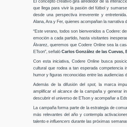
El concepto creativo gira alrededor de la interacc
que llega para vivir la pasión del fútbol y sumarse
desde una perspectiva irreverente y entretenida
Alana, Ara y Fer, quienes acompañan la narrativa d
“Este verano, todos son bienvenidos a Codere: desd
emoción a cada partido, hasta visitantes inesper
Álvarez, queremos que Codere Online sea la casa 
ETson”,
señaló
Carlos González de las Cuevas,
Con esta iniciativa, Codere Online busca posici
cultural que rodea a tan esperada competencia in
humor y figuras reconocidas entre las audiencias di
Además de la difusión del
spot,
la marca impu
amplificar el alcance de la campaña y generar int
descubrir el universo de ETson y acompañar a Edso
La campaña forma parte de la estrategia de comu
más relevantes del año y contempla activaciones
talento e
influencers
durante las próximas semana