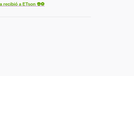
ya recibió a ETson
👽⚽️