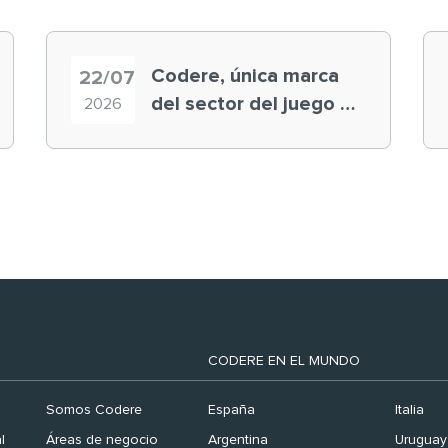
Codere, única marca
22/07
del sector del juego en
2026
el ranking ‘Brand
Finance España 2026’
CODERE EN EL MUNDO
Somos Codere
España
Italia
l
Áreas de negocio
Argentina
Uruguay