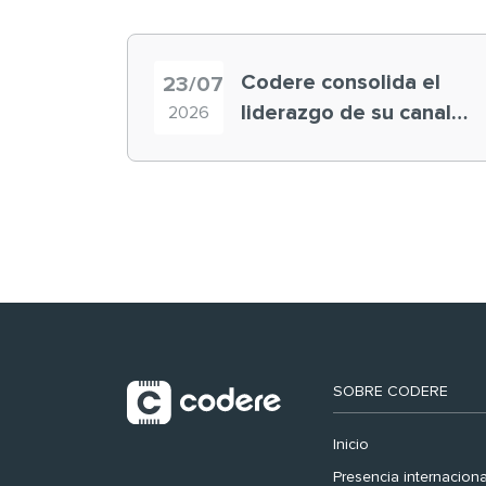
Codere consolida el
23/07
liderazgo de su canal
2026
retail en España y
registra récord
histórico en el Mundial
SOBRE CODERE
Inicio
Presencia internaciona