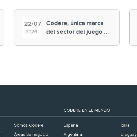
Codere, única marca
22/07
del sector del juego en
2026
el ranking ‘Brand
Finance España 2026’
CODERE EN EL MUNDO
Somos Codere
España
Italia
l
Áreas de negocio
Argentina
Uruguay