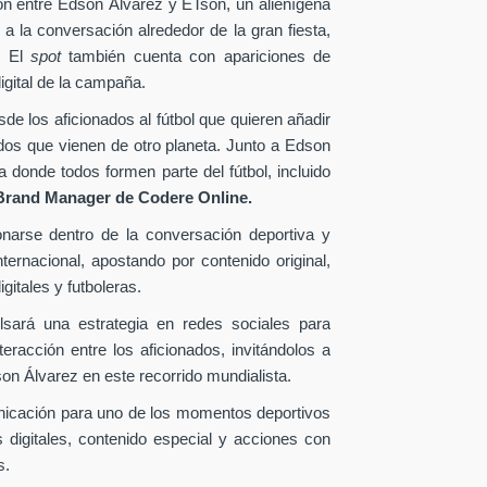
ión entre Edson Álvarez y ETson, un alienígena
 a la conversación alrededor de la gran fiesta,
. El
spot
también cuenta con apariciones de
igital de la campaña.
e los aficionados al fútbol que quieren añadir
ados que vienen de otro planeta. Junto a Edson
donde todos formen parte del fútbol, incluido
Brand Manager de
Codere Online.
onarse dentro de la conversación deportiva y
ternacional, apostando por contenido original,
gitales y futboleras.
lsará una estrategia en redes sociales para
eracción entre los aficionados, invitándolos a
n Álvarez en este recorrido mundialista.
nicación para uno de los momentos deportivos
 digitales, contenido especial y acciones con
s.