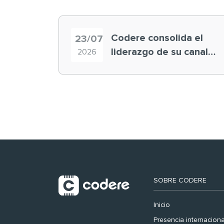
Codere consolida el
23/07
liderazgo de su canal
2026
retail en España y
registra récord
histórico en el Mundial
SOBRE CODERE
Inicio
Presencia internaciona