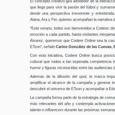
El concepto creativo gira alrededor de la interacc
que llega para vivir la pasión del fútbol y sumarse
desde una perspectiva irreverente y entretenida
Alana, Ara y Fer, quienes acompañan la narrativa d
“Este verano, todos son bienvenidos a Codere: desd
emoción a cada partido, hasta visitantes inesper
Álvarez, queremos que Codere Online sea la casa 
ETson”,
señaló
Carlos González de las Cuevas,
Con esta iniciativa, Codere Online busca posici
cultural que rodea a tan esperada competencia in
humor y figuras reconocidas entre las audiencias di
Además de la difusión del
spot,
la marca impu
amplificar el alcance de la campaña y generar int
descubrir el universo de ETson y acompañar a Edso
La campaña forma parte de la estrategia de comu
más relevantes del año y contempla activaciones
talento e
influencers
durante las próximas semana