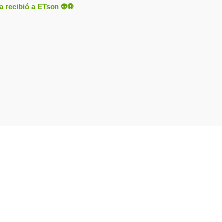
ya recibió a ETson
👽⚽️