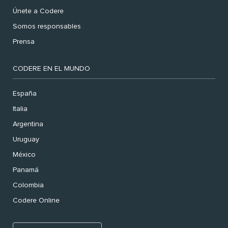
Únete a Codere
Somos responsables
Prensa
CODERE EN EL MUNDO
España
Italia
Argentina
Uruguay
México
Panamá
Colombia
Codere Online