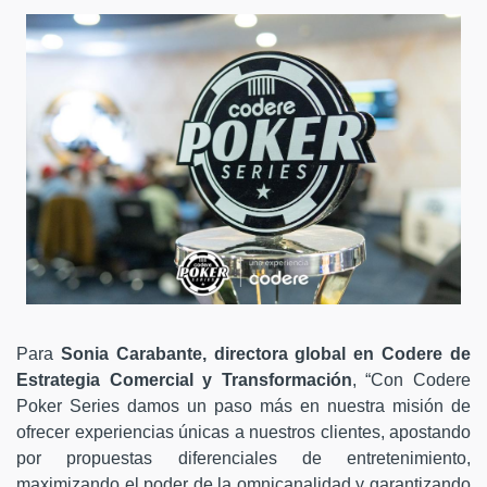
Para
Sonia Carabante, directora global en Codere de
Estrategia Comercial y Transformación
, “Con Codere
Poker Series damos un paso más en nuestra misión de
ofrecer experiencias únicas a nuestros clientes, apostando
por propuestas diferenciales de entretenimiento,
maximizando el poder de la omnicanalidad y garantizando