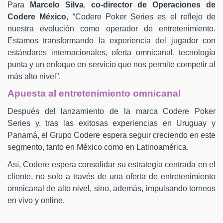
Para
Marcelo Silva
,
co-director de Operaciones de
Codere México,
“Codere Poker Series es el reflejo de
nuestra evolución como operador de entretenimiento.
Estamos transformando la experiencia del jugador con
estándares internacionales, oferta omnicanal, tecnología
punta y un enfoque en servicio que nos permite competir al
más alto nivel”.
Apuesta al entretenimiento omnicanal
Después del lanzamiento de la marca Codere Poker
Series y, tras las exitosas experiencias en Uruguay y
Panamá, el Grupo Codere espera seguir creciendo en este
segmento, tanto en México como en Latinoamérica.
Así, Codere espera consolidar su estrategia centrada en el
cliente, no solo a través de una oferta de entretenimiento
omnicanal de alto nivel, sino, además, impulsando torneos
en vivo y online.