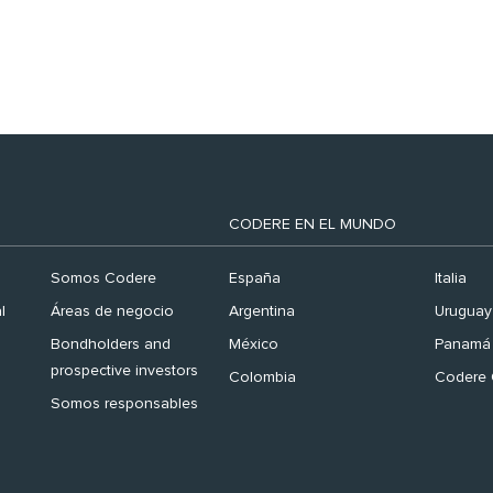
Finance España 2026’
CODERE EN EL MUNDO
Somos Codere
España
Italia
l
Áreas de negocio
Argentina
Uruguay
Bondholders and
México
Panamá
prospective investors
Colombia
Codere 
Somos responsables