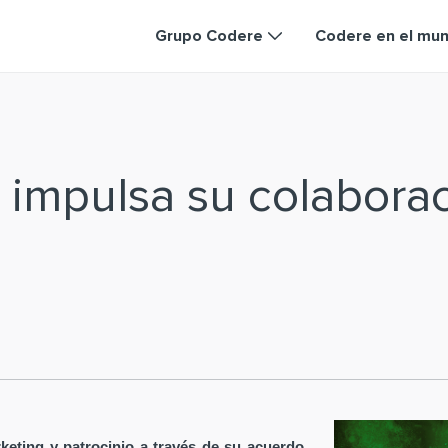
Grupo Codere
Codere en el mu
 impulsa su colabora
keting y patrocinio a través de su acuerdo