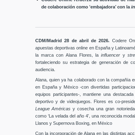
de colaboración como ‘embajadora’ con la
i
.
CDM/Madrid 28 de abril
de 2026
Codere Onl
apuestas deportivas online en España y Latinoam
la marca con Alana Flores, la
influencer
y
st
fortaleciendo su estrategia de generación de c
audiencia.
Alana, quien ya ha colaborado con la compañía e
en España y México -con divertidas participaci
equipos participantes-, mantiene una destacada
deportivo y de videojuegos. Flores es co-pres
League Américas
y cosecha una gran notoriedad
como ‘La velada del año 4’, una reconocida modal
Llanos y Supernova Boxing, en México
Con la incorporación de Alana en las distintas ac