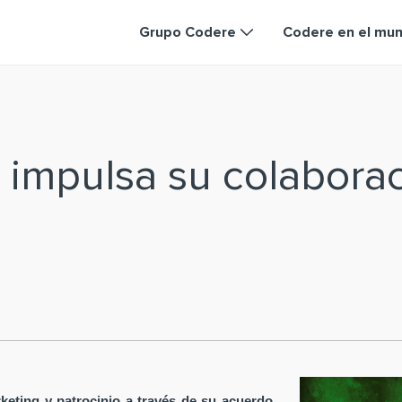
Grupo Codere
Codere en el mu
 impulsa su colabora
keting y patrocinio a través de su acuerdo