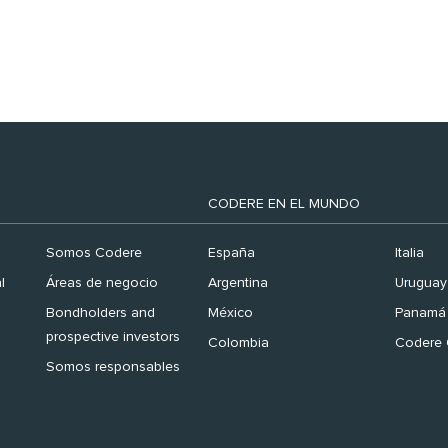
Finance España 2026’
CODERE EN EL MUNDO
Somos Codere
España
Italia
l
Áreas de negocio
Argentina
Uruguay
Bondholders and
México
Panamá
prospective investors
Colombia
Codere 
Somos responsables