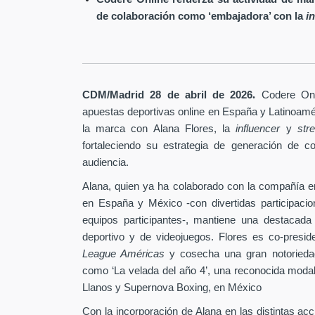
de colaboración como ‘embajadora’ con la
i
.
CDM/Madrid 28 de abril
de 2026
Codere Onl
apuestas deportivas online en España y Latinoam
la marca con Alana Flores, la
influencer
y
st
fortaleciendo su estrategia de generación de c
audiencia.
Alana, quien ya ha colaborado con la compañía e
en España y México -con divertidas participaci
equipos participantes-, mantiene una destacada
deportivo y de videojuegos. Flores es co-pres
League Américas
y cosecha una gran notoriedad
como ‘La velada del año 4’, una reconocida modal
Llanos y Supernova Boxing, en México
Con la incorporación de Alana en las distintas ac