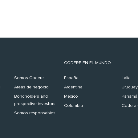
Finance España 2026’
CODERE EN EL MUNDO
Somos Codere
España
Italia
l
Áreas de negocio
Argentina
Uruguay
Bondholders and
México
Panamá
prospective investors
Colombia
Codere 
Somos responsables