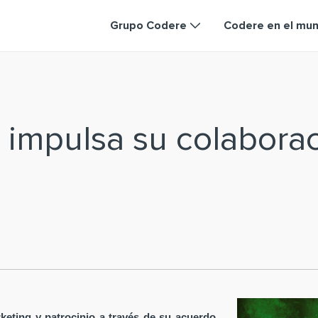
Grupo Codere
Codere en el mu
 impulsa su colabora
keting y patrocinio a través de su acuerdo