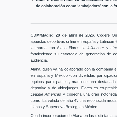
de colaboración como ‘embajadora’ con la
i
.
CDM/Madrid 28 de abril
de 2026
Codere Onl
apuestas deportivas online en España y Latinoam
la marca con Alana Flores, la
influencer
y
st
fortaleciendo su estrategia de generación de c
audiencia.
Alana, quien ya ha colaborado con la compañía e
en España y México -con divertidas participaci
equipos participantes-, mantiene una destacada
deportivo y de videojuegos. Flores es co-pres
League Américas
y cosecha una gran notoriedad
como ‘La velada del año 4’, una reconocida modal
Llanos y Supernova Boxing, en México
Con la incorporación de Alana en las distintas ac