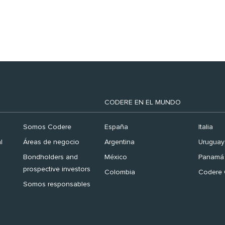
Finance España 2026’
CODERE EN EL MUNDO
Somos Codere
España
Italia
l
Áreas de negocio
Argentina
Uruguay
Bondholders and
México
Panamá
prospective investors
Colombia
Codere 
Somos responsables