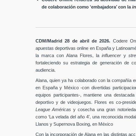
de colaboración como ‘embajadora’ con la
i
.
CDM/Madrid 28 de abril
de 2026
Codere Onl
apuestas deportivas online en España y Latinoam
la marca con Alana Flores, la
influencer
y
st
fortaleciendo su estrategia de generación de c
audiencia.
Alana, quien ya ha colaborado con la compañía e
en España y México -con divertidas participaci
equipos participantes-, mantiene una destacada
deportivo y de videojuegos. Flores es co-pres
League Américas
y cosecha una gran notoriedad
como ‘La velada del año 4’, una reconocida modal
Llanos y Supernova Boxing, en México
Con la incorporación de Alana en las distintas ac