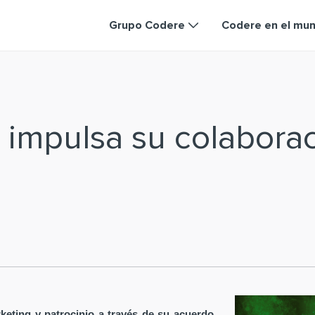
Grupo Codere
Codere en el mu
 impulsa su colabora
keting y patrocinio a través de su acuerdo