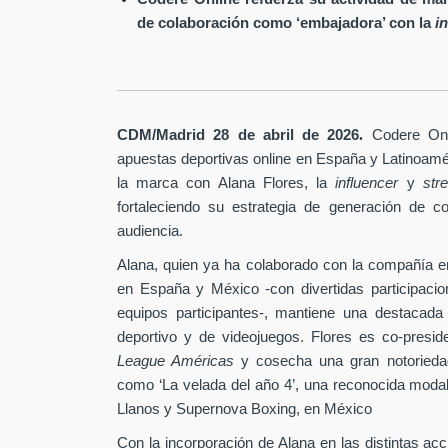
de colaboración como ‘embajadora’ con la
i
.
CDM/Madrid 28 de abril
de 2026
Codere Onl
apuestas deportivas online en España y Latinoam
la marca con Alana Flores, la
influencer
y
st
fortaleciendo su estrategia de generación de c
audiencia.
Alana, quien ya ha colaborado con la compañía e
en España y México -con divertidas participaci
equipos participantes-, mantiene una destacada
deportivo y de videojuegos. Flores es co-pres
League Américas
y cosecha una gran notoriedad
como ‘La velada del año 4’, una reconocida modal
Llanos y Supernova Boxing, en México
Con la incorporación de Alana en las distintas ac