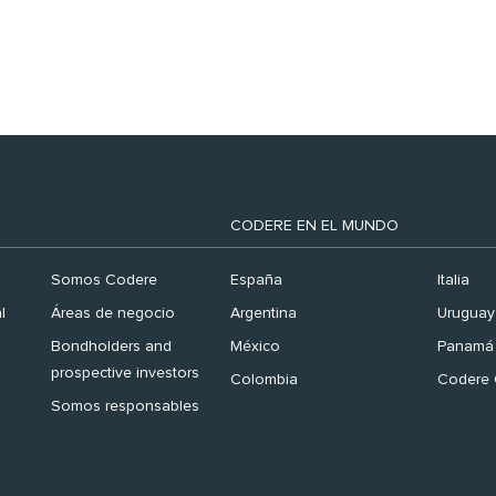
Finance España 2026’
CODERE EN EL MUNDO
Somos Codere
España
Italia
l
Áreas de negocio
Argentina
Uruguay
Bondholders and
México
Panamá
prospective investors
Colombia
Codere 
Somos responsables