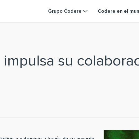
Grupo Codere
Codere en el mu
 impulsa su colabora
keting y patrocinio a través de su acuerdo