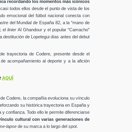
tica recordando los momentos más icónicos
 casi todos ellos desde el punto de vista de los
ado emocional del fútbol nacional conecta con
astre del Mundial de España 82, a la “mano de
; el
linier
Al Ghandour y el popular “Camacho”
a destitución de Lopetegui días antes del debut
able trayectoria de Codere, presente desde el
 de acompañamiento al deporte y a la afición
t
AQUÍ
 de Codere, la compañía evoluciona su vínculo
reforzando su histórica trayectoria en España y
 y confianza. Todo ello le permite diferenciarse
vínculo cultural con varias generaciones de
ime-lapse
de su marca a lo largo del
spot
.