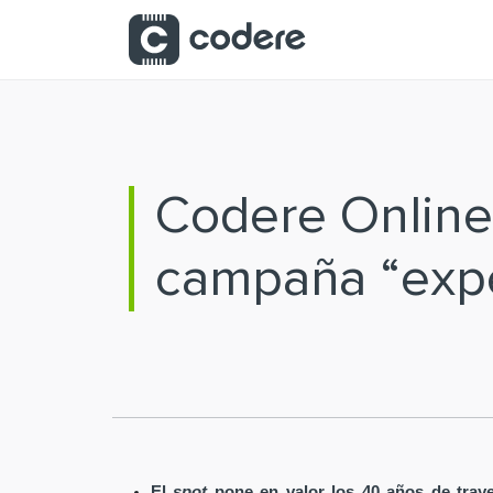
Saltar al contenido principal
Codere Online 
campaña “expe
El
spot
pone en valor los 40 años de tray