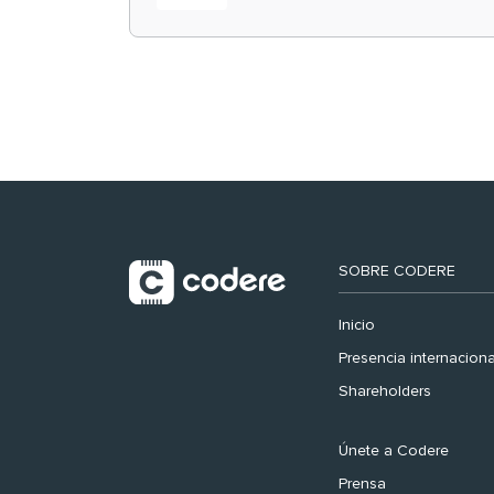
retail en España y
registra récord
histórico en el Mundial
SOBRE CODERE
Inicio
Presencia internaciona
Shareholders
Únete a Codere
Prensa