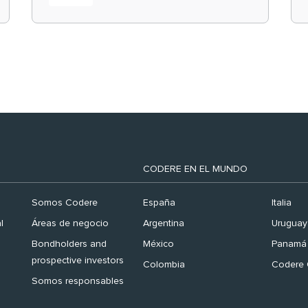
el ranking ‘Brand
Finance España 2026’
CODERE EN EL MUNDO
Somos Codere
España
Italia
l
Áreas de negocio
Argentina
Uruguay
Bondholders and
México
Panamá
prospective investors
Colombia
Codere 
Somos responsables