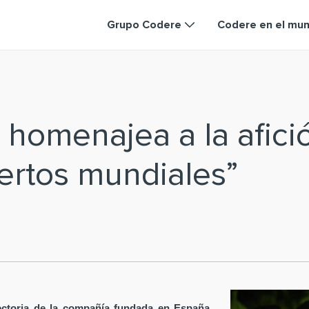
Grupo Codere
Codere en el mu
homenajea a la afici
rtos mundiales”
ectoria de la compañía fundada en España