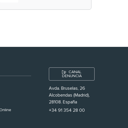
historias ‘muy
nuestras’
CANAL
DENUNCIA
Avda. Bruselas, 26
Alcobendas (Madrid),
28108. España
Online
+34 91 354 28 00