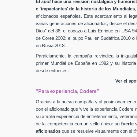
El
spot
hace una revisión nostálgica y humorís
e ‘impactantes’ de la historia de los Mundiales
,
aficionados españoles. Este acercamiento al leg
varias generaciones de aficionados, desde el des
Dios” del 86; el codazo a Luis Enrique en USA 94
de Corea 2002; el pulpo Paul en Sudáfrica 2010 o l
en Rusia 2018.
Paralelamente, la campaña reivindica la inigual
primer Mundial de España en 1982 y su historia
desde entonces.
Ver el
spo
“Para experiencia, Codere”
Gracias a la nueva campaña y al posicionamiento
con el aficionado que ‘vive la experiencia Codere’ 
su amplia experiencia de entretenimiento, veteranía
de la competencia con un sello único: su
fuerte 
aficionados
que se resuelve visualmente con el
t