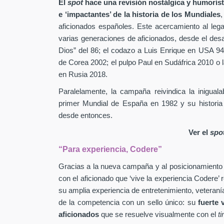
El
spot
hace una revisión nostálgica y humorís
e ‘impactantes’ de la historia de los Mundiales
,
aficionados españoles. Este acercamiento al leg
varias generaciones de aficionados, desde el des
Dios” del 86; el codazo a Luis Enrique en USA 94
de Corea 2002; el pulpo Paul en Sudáfrica 2010 o l
en Rusia 2018.
Paralelamente, la campaña reivindica la inigual
primer Mundial de España en 1982 y su historia
desde entonces.
Ver el
spo
“Para experiencia, Codere”
Gracias a la nueva campaña y al posicionamiento
con el aficionado que ‘vive la experiencia Codere’ 
su amplia experiencia de entretenimiento, veteranía
de la competencia con un sello único: su
fuerte 
aficionados
que se resuelve visualmente con el
t