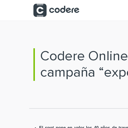
Saltar al contenido principal
Codere Online 
campaña “expe
El
spot
pone en valor los 40 años de tray