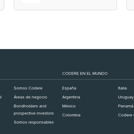
el ranking ‘Brand
Finance España 2026’
CODERE EN EL MUNDO
Somos Codere
España
Italia
l
Áreas de negocio
Argentina
Uruguay
Bondholders and
México
Panamá
prospective investors
Colombia
Codere 
Somos responsables