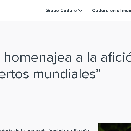
Grupo Codere
Codere en el mu
homenajea a la afici
rtos mundiales”
ectoria de la compañía fundada en España