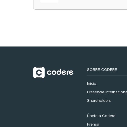
retail en España y
registra récord
histórico en el Mundial
SOBRE CODERE
Inicio
Presencia internaciona
Shareholders
Únete a Codere
Prensa