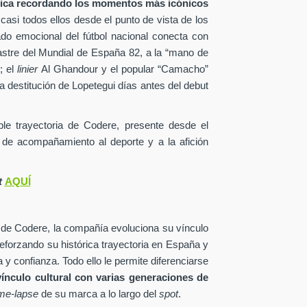
tica recordando los momentos más icónicos
 casi todos ellos desde el punto de vista de los
ado emocional del fútbol nacional conecta con
astre del Mundial de España 82, a la “mano de
; el
linier
Al Ghandour y el popular “Camacho”
a destitución de Lopetegui días antes del debut
able trayectoria de Codere, presente desde el
 de acompañamiento al deporte y a la afición
t
AQUÍ
 de Codere, la compañía evoluciona su vínculo
reforzando su histórica trayectoria en España y
 y confianza. Todo ello le permite diferenciarse
vínculo cultural con varias generaciones de
ime-lapse
de su marca a lo largo del
spot
.