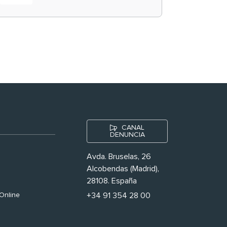
historias ‘muy
nuestras’
CANAL
DENUNCIA
Avda. Bruselas, 26
Alcobendas (Madrid),
28108. España
Online
+34 91 354 28 00